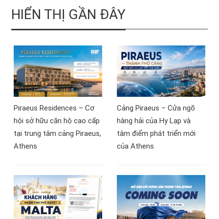
quốc tế. Tuy nhiên, sau
là những người tìm hiểu
HIỂN THỊ GẦN ĐÂY
khi tham dự sự kiện “Đầu
các chương trình định cư
tư bất động sản Síp – Tài
châu Âu.
sản quốc tế, dòng tiền
EUR, quyền cư trú toàn
cầu” do BSOP tổ chức tại
Hà Nội ngày 11/7/2026,
nhiều nhà đầu tư đã có
góc nhìn mới về khả năng
Piraeus Residences – Cơ
Cảng Piraeus – Cửa ngõ
tiếp cận thị trường bất
hội sở hữu căn hộ cao cấp
hàng hải của Hy Lạp và
động sản châu Âu.
tại trung tâm cảng Piraeus,
tâm điểm phát triển mới
Athens
của Athens