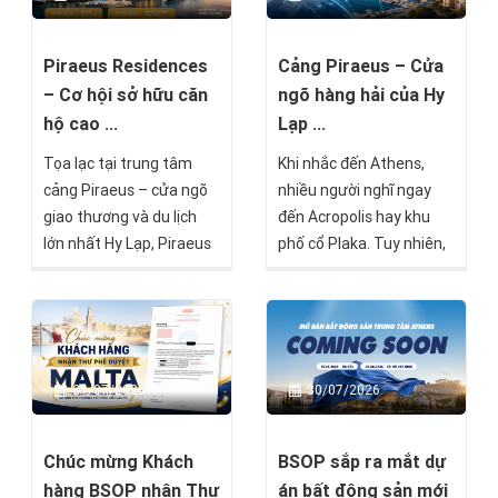
Piraeus Residences
Cảng Piraeus – Cửa
– Cơ hội sở hữu căn
ngõ hàng hải của Hy
hộ cao ...
Lạp ...
Tọa lạc tại trung tâm
Khi nhắc đến Athens,
cảng Piraeus – cửa ngõ
nhiều người nghĩ ngay
giao thương và du lịch
đến Acropolis hay khu
lớn nhất Hy Lạp, Piraeus
phố cổ Plaka. Tuy nhiên,
Residences là một trong
chỉ cách trung tâm
những dự án nổi bật
thành phố khoảng 20–30
hướng đến nhóm nhà
phút di chuyển là Piraeus
đầu tư tìm kiếm giá trị
– cảng biển lớn nhất Hy
bền vững mà BSOP sẽ
Lạp, một trong những
31/07/2026
30/07/2026
chính thức mở bán trong
trung tâm hàng hải quan
tháng 8 này.
trọng nhất châu Âu và là
khu vực đang chuyển
Chúc mừng Khách
BSOP sắp ra mắt dự
mình mạnh mẽ nhờ sự
hàng BSOP nhận Thư
án bất động sản mới