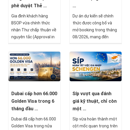
phát triển của thương
phê duyệt Thẻ ...
...
mại, du lịch và bất động
Gia đình khách hàng
Dự án dự kiến sẽ chính
sản.
BSOP vừa chính thức
thức được công bố và
nhận Thư chấp thuận về
mở booking trong tháng
nguyên tắc (Approval in
08/2026, mang đến
Principle) từ Chính phủ
thêm một lựa chọn đầu
Malta theo chương trình
tư tại thị trường châu Âu
Malta Permanent
dành cho các nhà đầu tư
Residence Programme
đang tìm kiếm cơ hội đa
(MPRP). Đây là cột mốc
dạng hóa tài sản quốc tế.
21/07/2026
14/07/2026
quan trọng, đánh dấu
việc hồ sơ đã vượt qua
quá trình thẩm định (Due
Dubai cấp hơn 66.000
Síp vượt qua đánh
Diligence) và chỉ còn một
Golden Visa trong 6
giá kỹ thuật, chỉ còn
số bước cuối trước khi
tháng đầu ...
một ...
được cấp Thẻ thường trú
Dubai đã cấp hơn 66.000
Síp vừa hoàn thành một
vĩnh viễn Malta.
Golden Visa trong nửa
cột mốc quan trọng trên