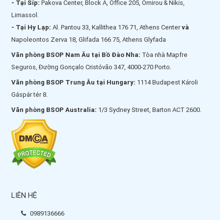
- Tại Síp:
Pakova Center, Block A, Office 205, Omirou & Nikis,
Limassol.
- Tại Hy Lạp:
Al. Pantou 33, Kallithea 176 71, Athens Center
và
Napoleontos Zerva 18, Glifada 166 75, Athens Glyfada
Văn phòng BSOP Nam Âu tại Bồ Đào Nha:
Tòa nhà Mapfre
Seguros, Đường Gonçalo Cristóvão 347, 4000-270 Porto.
Văn phòng BSOP Trung Âu tại Hungary:
1114 Budapest Károli
Gáspár tér 8.
Văn phòng BSOP Australia:
1/3 Sydney Street, Barton ACT 2600.
LIÊN HỆ
0989136666