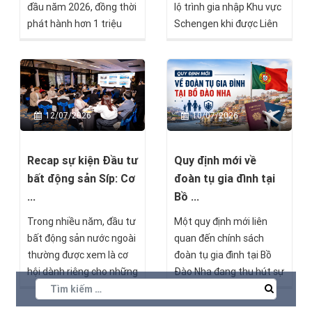
đầu năm 2026, đồng thời
lộ trình gia nhập Khu vực
phát hành hơn 1 triệu
Schengen khi được Liên
giấy phép cư trú mới và
minh châu Âu (EU) đánh
xử lý hơn 7 triệu giao dịch
giá đáp ứng đầy đủ các
liên quan đến nhập cảnh,
yêu cầu kỹ thuật. Đây là
cư trú. Những con số này
tin vui không chỉ với chính
cho thấy UAE vẫn duy trì
phủ Síp, mà còn là tín
12/07/2026
10/07/2026
sức hấp dẫn mạnh mẽ
hiệu đáng chú ý với bất
đối với giới đầu tư, doanh
kỳ ai đang quan tâm tới
nhân và chuyên gia quốc
các cơ hội đầu tư ở quốc
Recap sự kiện Đầu tư
Quy định mới về
tế, ngay cả trong bối
đảo Địa Trung Hải này.
bất động sản Síp: Cơ
đoàn tụ gia đình tại
cảnh địa chính trị khu vực
...
Bồ ...
có nhiều biến động.
Trong nhiều năm, đầu tư
Một quy định mới liên
bất động sản nước ngoài
quan đến chính sách
thường được xem là cơ
đoàn tụ gia đình tại Bồ
hội dành riêng cho những
Đào Nha đang thu hút sự
nhà đầu tư sở hữu nguồn
quan tâm của nhiều nhà
vốn lớn và kinh nghiệm
đầu tư quốc tế, đặc biệt