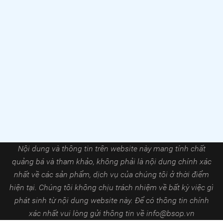
Nội dung và thông tin trên website này mang tính chất
quảng bá và tham khảo, không phải là nội dung chính xác
nhất về các sản phẩm, dịch vụ của chúng tôi ở thời điểm
hiện tại. Chúng tôi không chịu trách nhiệm về bất kỳ việc gì
phát sinh từ nội dung website này. Để có thông tin chính
xác nhất vui lòng gửi thông tin về
info@bsop.vn