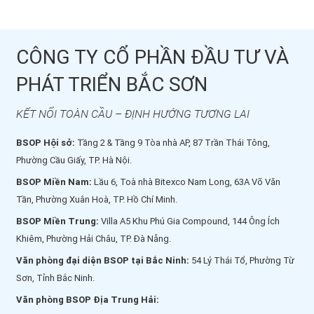
CÔNG TY CỔ PHẦN ĐẦU TƯ VÀ
PHÁT TRIỂN BẮC SƠN
KẾT NỐI TOÀN CẦU – ĐỊNH HƯỚNG TƯƠNG LAI
BSOP Hội sở:
Tầng 2 & Tầng 9 Tòa nhà AP, 87 Trần Thái Tông,
Phường Cầu Giấy, TP. Hà Nội.
BSOP Miền Nam:
Lầu 6, Toà nhà Bitexco Nam Long, 63A Võ Văn
Tần, Phường Xuân Hoà, TP. Hồ Chí Minh.
BSOP Miền Trung:
Villa A5 Khu Phú Gia Compound, 144 Ông Ích
Khiêm, Phường Hải Châu, TP. Đà Nẵng.
Văn phòng đại diện BSOP tại Bắc Ninh:
54 Lý Thái Tổ, Phường Từ
Sơn, Tỉnh Bắc Ninh.
Văn phòng BSOP Địa Trung Hải: