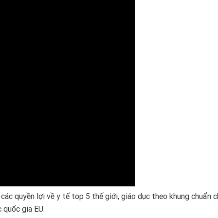
các quyền lợi về y tế top 5 thế giới, giáo dục theo khung chuẩn 
c quốc gia EU.