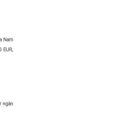
ía Nam
0 EUR,
ư ngân