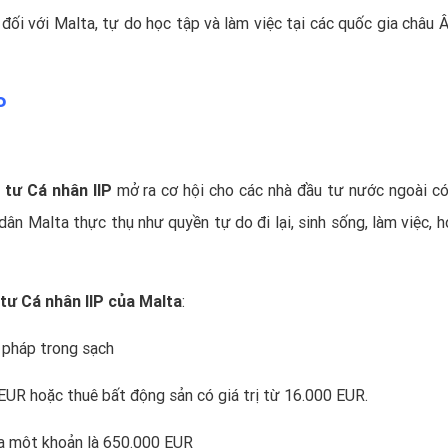
đối với Malta, tự do học tập và làm việc tại các quốc gia châu Â
P
 tư Cá nhân IIP
mở ra cơ hội cho các nhà đầu tư nước ngoài c
ân Malta thực thụ như quyền tự do đi lại, sinh sống, làm việc, h
tư Cá nhân IIP của Malta
:
ư pháp trong sạch
 EUR hoặc thuê bất động sản có giá trị từ 16.000 EUR.
ta một khoản là 650.000 EUR