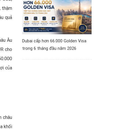
, thậm
ậu quả
hâu Âu
Dubai cấp hơn 66.000 Golden Visa
trong 6 tháng đầu năm 2026
UR cho
50.000
ợi của
n châu
a khối