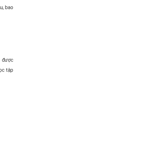
u, bao
ó được
ọc tập