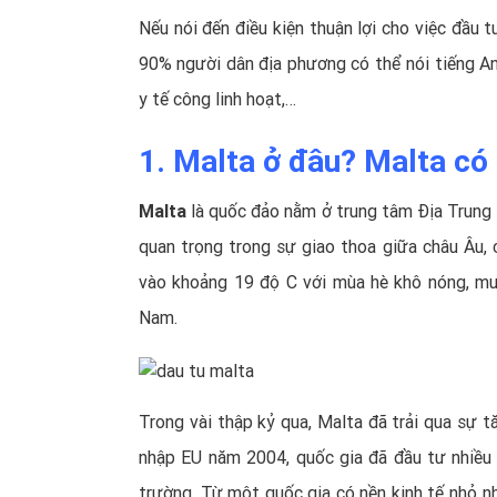
Nếu nói đến điều kiện thuận lợi cho việc đầu t
90% người dân địa phương có thể nói tiếng Anh
y tế công linh hoạt,…
1. Malta ở đâu? Malta có 
Malta
là quốc đảo nằm ở trung tâm Địa Trung H
quan trọng trong sự giao thoa giữa châu Âu, 
vào khoảng 19 độ C với mùa hè khô nóng, mu
Nam.
Trong vài thập kỷ qua, Malta đã trải qua sự tă
nhập EU năm 2004, quốc gia đã đầu tư nhiều 
trường. Từ một quốc gia có nền kinh tế nhỏ n