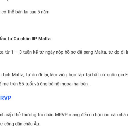
, có thể bán lại sau 5 năm
đầu tư Cá nhân IIP Malta
:
a từ 1 – 3 tuần kể từ ngày nộp hồ sơ để sang Malta, tự do đi lạ
ịch Malta, tự do đi lại, làm việc, học tập tại bất cứ quốc gia E
ố mẹ trên 55 tuổi và ông bà nội ngoại hai bên,…
 MRVP
ình cấp thẻ thường trú nhân MRVP
mang đến cơ hội cho các nhà 
hư công dân châu Âu.