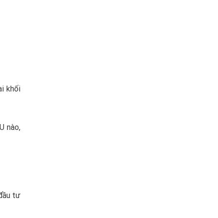
i khối
U nào,
đầu tư