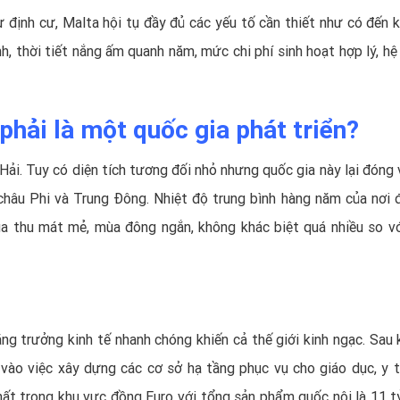
ư định cư,
Malta
hội tụ đầy đủ các yếu tố cần thiết như có đến 
, thời tiết nắng ấm quanh năm, mức chi phí sinh hoạt hợp lý, hệ
phải là một quốc gia phát triển?
ải. Tuy có diện tích tương đối nhỏ nhưng quốc gia này lại đóng v
châu Phi và Trung Đông. Nhiệt độ trung bình hàng năm của nơi đ
a thu mát mẻ, mùa đông ngắn, không khác biệt quá nhiều so vớ
ng trưởng kinh tế nhanh chóng khiến cả thế giới kinh ngạc. Sau k
vào việc xây dựng các cơ sở hạ tầng phục vụ cho giáo dục, y t
hất trong khu vực đồng Euro với tổng sản phẩm quốc nội là 11 t