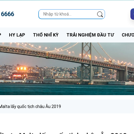
 6666
P
HY LẠP
THỔ NHĨ KỲ
TRẢI NGHIỆM ĐẦU TƯ
CHƯƠ
 Malta lấy quốc tịch châu Âu 2019