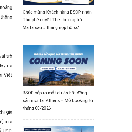
khoảng
Chúc mừng Khách hàng BSOP nhận
 thống
Thư phê duyệt Thẻ thường trú
Malta sau 5 tháng nộp hồ sơ
ai trò
ây rơi
i Việt
BSOP sắp ra mắt dự án bất động
sản mới tại Athens – Mở booking từ
tháng 08/2026
hi gia
ế, môi
ỷ USD,