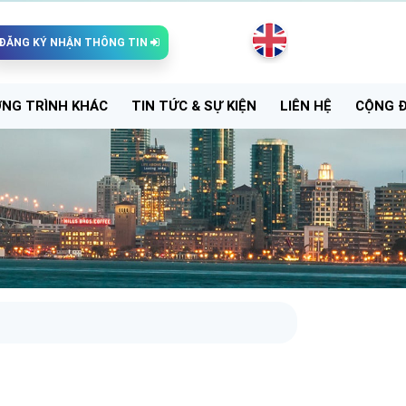
ĐĂNG KÝ NHẬN THÔNG TIN
NG TRÌNH KHÁC
TIN TỨC & SỰ KIỆN
LIÊN HỆ
CỘNG 