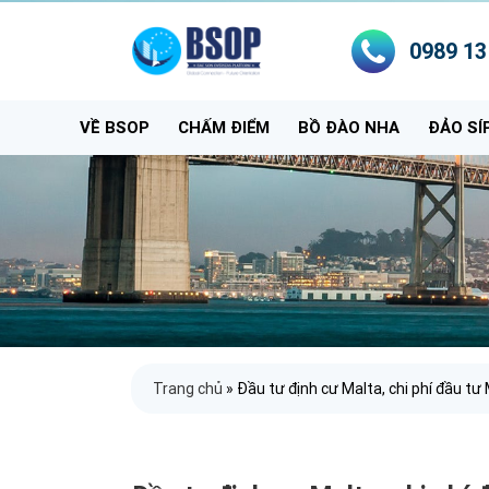
0989 13
VỀ BSOP
CHẤM ĐIỂM
BỒ ĐÀO NHA
ĐẢO SÍ
Trang chủ
»
Đầu tư định cư Malta, chi phí đầu tư