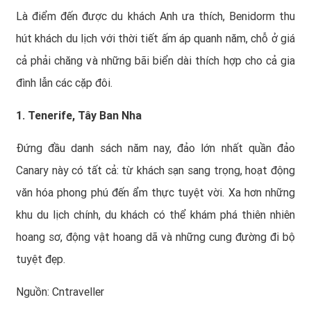
Là điểm đến được du khách Anh ưa thích, Benidorm thu
hút khách du lịch với thời tiết ấm áp quanh năm, chỗ ở giá
cả phải chăng và những bãi biển dài thích hợp cho cả gia
đình lẫn các cặp đôi.
1. Tenerife, Tây Ban Nha
Đứng đầu danh sách năm nay, đảo lớn nhất quần đảo
Canary này có tất cả: từ khách sạn sang trọng, hoạt động
văn hóa phong phú đến ẩm thực tuyệt vời. Xa hơn những
khu du lịch chính, du khách có thể khám phá thiên nhiên
hoang sơ, động vật hoang dã và những cung đường đi bộ
tuyệt đẹp.
Nguồn: Cntraveller