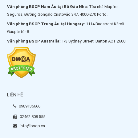
Văn phòng BSOP Nam Âu tại Bồ Đào Nha:
Tòa nhà Mapfre
Seguros, Đường Gonçalo Cristóvão 347, 4000-270 Porto.
Văn phòng BSOP Trung Âu tại Hungary:
1114 Budapest Károli
Gáspár tér 8.
Văn phòng BSOP Australia:
1/3 Sydney Street, Barton ACT 2600.
LIÊN HỆ
0989136666
02462 808 555
info@bsop.vn