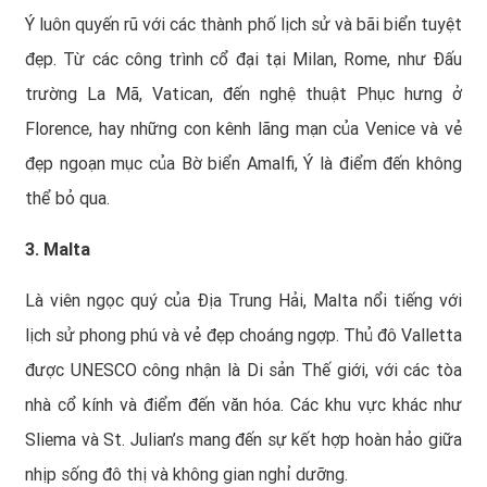
Ý luôn quyến rũ với các thành phố lịch sử và bãi biển tuyệt
đẹp. Từ các công trình cổ đại tại Milan, Rome, như Đấu
trường La Mã, Vatican, đến nghệ thuật Phục hưng ở
Florence, hay những con kênh lãng mạn của Venice và vẻ
đẹp ngoạn mục của Bờ biển Amalfi, Ý là điểm đến không
thể bỏ qua.
3. Malta
Là viên ngọc quý của Địa Trung Hải, Malta nổi tiếng với
lịch sử phong phú và vẻ đẹp choáng ngợp. Thủ đô Valletta
được UNESCO công nhận là Di sản Thế giới, với các tòa
nhà cổ kính và điểm đến văn hóa. Các khu vực khác như
Sliema và St. Julian’s mang đến sự kết hợp hoàn hảo giữa
nhịp sống đô thị và không gian nghỉ dưỡng.