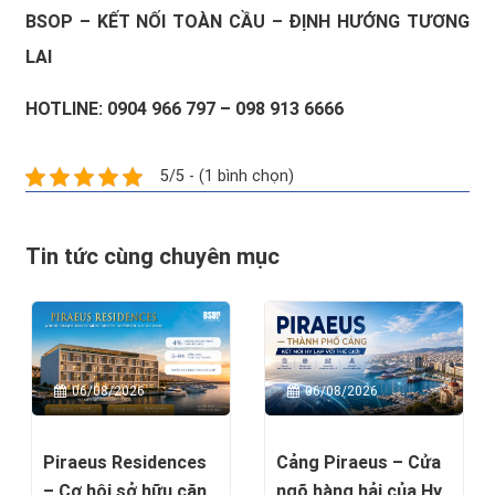
BSOP – KẾT NỐI TOÀN CẦU – ĐỊNH HƯỚNG TƯƠNG
LAI
HOTLINE: 0904 966 797 – 098 913 6666
5/5 - (1 bình chọn)
Tin tức cùng chuyên mục
06/08/2026
06/08/2026
Piraeus Residences
Cảng Piraeus – Cửa
– Cơ hội sở hữu căn
ngõ hàng hải của Hy