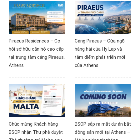
EUR, quyền cư trú toàn
cầu” do BSOP tổ chức tại
Hà Nội ngày 11/7/2026,
nhiều nhà đầu tư đã có
góc nhìn mới về khả năng
Piraeus Residences – Cơ
Cảng Piraeus – Cửa ngõ
tiếp cận thị trường bất
hội sở hữu căn hộ cao cấp
hàng hải của Hy Lạp và
động sản châu Âu.
tại trung tâm cảng Piraeus,
tâm điểm phát triển mới
Athens
của Athens
Chúc mừng Khách hàng
BSOP sắp ra mắt dự án bất
BSOP nhận Thư phê duyệt
động sản mới tại Athens –