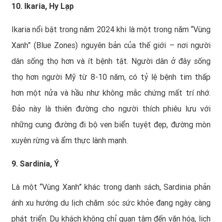
10. Ikaria, Hy Lạp
Ikaria nổi bật trong năm 2024 khi là một trong năm “Vùng
Xanh” (Blue Zones) nguyên bản của thế giới – nơi người
dân sống thọ hơn và ít bệnh tật. Người dân ở đây sống
thọ hơn người Mỹ từ 8-10 năm, có tỷ lệ bệnh tim thấp
hơn một nửa và hầu như không mắc chứng mất trí nhớ.
Đảo này là thiên đường cho người thích phiêu lưu với
những cung đường đi bộ ven biển tuyệt đẹp, đường mòn
xuyên rừng và ẩm thực lành mạnh.
9. Sardinia, Ý
Là một “Vùng Xanh” khác trong danh sách, Sardinia phản
ánh xu hướng du lịch chăm sóc sức khỏe đang ngày càng
phát triển. Du khách không chỉ quan tâm đến văn hóa, lịch