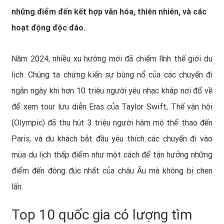
những điểm đến kết hợp văn hóa, thiên nhiên, và các
hoạt động độc đáo.
Năm 2024, nhiều xu hướng mới đã chiếm lĩnh thế giới du
lịch. Chúng ta chứng kiến sự bùng nổ của các chuyến đi
ngắn ngày khi hơn 10 triệu người yêu nhạc khắp nơi đổ về
để xem tour lưu diễn Eras của Taylor Swift, Thế vận hội
(Olympic) đã thu hút 3 triệu người hâm mộ thể thao đến
Paris, và du khách bắt đầu yêu thích các chuyến đi vào
mùa du lịch thấp điểm như một cách để tận hưởng những
điểm đến đông đúc nhất của châu Âu mà không bị chen
lấn.
Top 10 quốc gia có lượng tìm