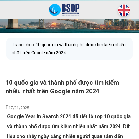
Trang chủ
»
10 quốc gia và thành phố được tìm kiếm nhiều
nhất trên Google năm 2024
10 quốc gia và thành phố được tìm kiếm
nhiều nhất trên Google năm 2024
17/01/2025
Google Year In Search 2024 đã tiết lộ top 10 quốc gia
và thành phố được tìm kiếm nhiều nhất năm 2024. Dữ
liệu cho thấy ngày càng nhiều người quan tâm đến