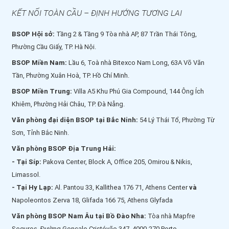
KẾT NỐI TOÀN CẦU – ĐỊNH HƯỚNG TƯƠNG LAI
BSOP Hội sở:
Tầng 2 & Tầng 9 Tòa nhà AP, 87 Trần Thái Tông,
Phường Cầu Giấy, TP. Hà Nội.
BSOP Miền Nam:
Lầu 6, Toà nhà Bitexco Nam Long, 63A Võ Văn
Tần, Phường Xuân Hoà, TP. Hồ Chí Minh.
BSOP Miền Trung:
Villa A5 Khu Phú Gia Compound, 144 Ông Ích
Khiêm, Phường Hải Châu, TP. Đà Nẵng.
Văn phòng đại diện BSOP tại Bắc Ninh:
54 Lý Thái Tổ, Phường Từ
Sơn, Tỉnh Bắc Ninh.
Văn phòng BSOP Địa Trung Hải:
- Tại Síp:
Pakova Center, Block A, Office 205, Omirou & Nikis,
Limassol.
- Tại Hy Lạp:
Al. Pantou 33, Kallithea 176 71, Athens Center
và
Napoleontos Zerva 18, Glifada 166 75, Athens Glyfada
Văn phòng BSOP Nam Âu tại Bồ Đào Nha:
Tòa nhà Mapfre
Seguros, Đường Gonçalo Cristóvão 347, 4000-270 Porto.