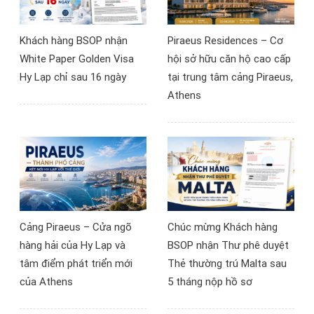
nhiều nhà đầu tư đã có
góc nhìn mới về khả năng
Khách hàng BSOP nhận
Piraeus Residences – Cơ
tiếp cận thị trường bất
White Paper Golden Visa
hội sở hữu căn hộ cao cấp
động sản châu Âu.
Hy Lạp chỉ sau 16 ngày
tại trung tâm cảng Piraeus,
Athens
Cảng Piraeus – Cửa ngõ
Chúc mừng Khách hàng
hàng hải của Hy Lạp và
BSOP nhận Thư phê duyệt
tâm điểm phát triển mới
Thẻ thường trú Malta sau
của Athens
5 tháng nộp hồ sơ