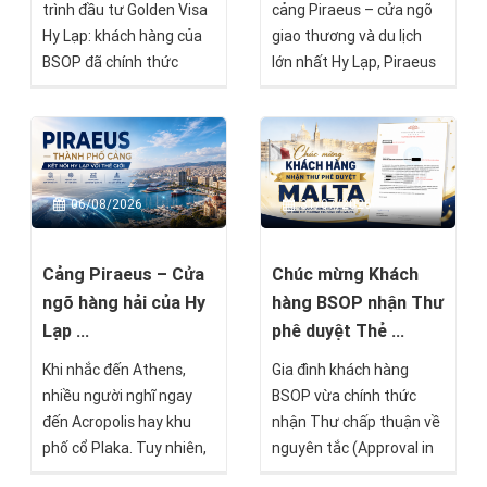
trình đầu tư Golden Visa
cảng Piraeus – cửa ngõ
Hy Lạp: khách hàng của
giao thương và du lịch
BSOP đã chính thức
lớn nhất Hy Lạp, Piraeus
nhận được White Paper
Residences là một trong
– Giấy xác nhận tạm thời
những dự án nổi bật
về hồ sơ cư trú – chỉ sau
hướng đến nhóm nhà
16 ngày kể từ khi hồ sơ
đầu tư tìm kiếm giá trị
được nộp tại Cơ quan Di
bền vững mà BSOP sẽ
06/08/2026
31/07/2026
trú Hy Lạp.
chính thức mở bán trong
tháng 8 này.
Cảng Piraeus – Cửa
Chúc mừng Khách
ngõ hàng hải của Hy
hàng BSOP nhận Thư
Lạp ...
phê duyệt Thẻ ...
Khi nhắc đến Athens,
Gia đình khách hàng
nhiều người nghĩ ngay
BSOP vừa chính thức
đến Acropolis hay khu
nhận Thư chấp thuận về
phố cổ Plaka. Tuy nhiên,
nguyên tắc (Approval in
chỉ cách trung tâm
Principle) từ Chính phủ