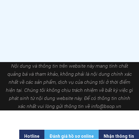
Nội dung và thông tin trên website này mang tính chất
quảng bá và tham khảo, không phải là nội dung chính xác
nhất về các sản phẩm, dịch vụ của chúng tôi ở thời điểm
hiện tại. Chúng tôi không chịu trách nhiệm về bất kỳ việc gì
phát sinh từ nội dung website này. Để có thông tin chính
xác nhất vui lòng gửi thông tin về
info@bsop.vn
Hotline
Đánh giá hồ sơ online
Nhận thông tin