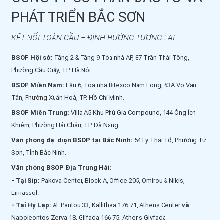
PHÁT TRIỂN BẮC SƠN
KẾT NỐI TOÀN CẦU – ĐỊNH HƯỚNG TƯƠNG LAI
BSOP Hội sở:
Tầng 2 & Tầng 9 Tòa nhà AP, 87 Trần Thái Tông,
Phường Cầu Giấy, TP. Hà Nội.
BSOP Miền Nam:
Lầu 6, Toà nhà Bitexco Nam Long, 63A Võ Văn
Tần, Phường Xuân Hoà, TP. Hồ Chí Minh.
BSOP Miền Trung:
Villa A5 Khu Phú Gia Compound, 144 Ông Ích
Khiêm, Phường Hải Châu, TP. Đà Nẵng.
Văn phòng đại diện BSOP tại Bắc Ninh:
54 Lý Thái Tổ, Phường Từ
Sơn, Tỉnh Bắc Ninh.
Văn phòng BSOP Địa Trung Hải:
- Tại Síp:
Pakova Center, Block A, Office 205, Omirou & Nikis,
Limassol.
- Tại Hy Lạp:
Al. Pantou 33, Kallithea 176 71, Athens Center
và
Napoleontos Zerva 18, Glifada 166 75, Athens Glyfada