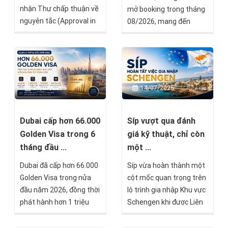
nhận Thư chấp thuận về
mở booking trong tháng
nguyên tắc (Approval in
08/2026, mang đến
Principle) từ Chính phủ
thêm một lựa chọn đầu
Malta theo chương trình
tư tại thị trường châu Âu
Malta Permanent
dành cho các nhà đầu tư
Residence Programme
đang tìm kiếm cơ hội đa
(MPRP). Đây là cột mốc
dạng hóa tài sản quốc tế.
21/07/2026
14/07/2026
quan trọng, đánh dấu
việc hồ sơ đã vượt qua
quá trình thẩm định (Due
Dubai cấp hơn 66.000
Síp vượt qua đánh
Diligence) và chỉ còn một
Golden Visa trong 6
giá kỹ thuật, chỉ còn
số bước cuối trước khi
tháng đầu ...
một ...
được cấp Thẻ thường trú
Dubai đã cấp hơn 66.000
Síp vừa hoàn thành một
vĩnh viễn Malta.
Golden Visa trong nửa
cột mốc quan trọng trên
đầu năm 2026, đồng thời
lộ trình gia nhập Khu vực
phát hành hơn 1 triệu
Schengen khi được Liên
giấy phép cư trú mới và
minh châu Âu (EU) đánh
xử lý hơn 7 triệu giao dịch
giá đáp ứng đầy đủ các