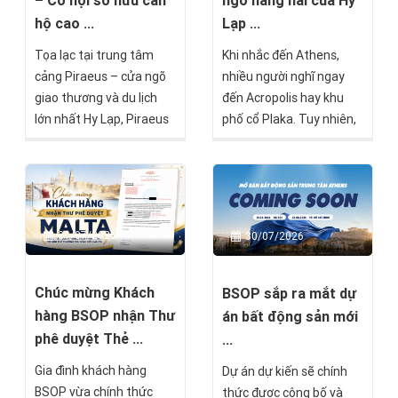
– Cơ hội sở hữu căn
ngõ hàng hải của Hy
hộ cao ...
Lạp ...
Tọa lạc tại trung tâm
Khi nhắc đến Athens,
cảng Piraeus – cửa ngõ
nhiều người nghĩ ngay
giao thương và du lịch
đến Acropolis hay khu
lớn nhất Hy Lạp, Piraeus
phố cổ Plaka. Tuy nhiên,
Residences là một trong
chỉ cách trung tâm
những dự án nổi bật
thành phố khoảng 20–30
hướng đến nhóm nhà
phút di chuyển là Piraeus
đầu tư tìm kiếm giá trị
– cảng biển lớn nhất Hy
bền vững mà BSOP sẽ
Lạp, một trong những
31/07/2026
30/07/2026
chính thức mở bán trong
trung tâm hàng hải quan
tháng 8 này.
trọng nhất châu Âu và là
khu vực đang chuyển
Chúc mừng Khách
BSOP sắp ra mắt dự
mình mạnh mẽ nhờ sự
hàng BSOP nhận Thư
án bất động sản mới
phát triển của thương
phê duyệt Thẻ ...
...
mại, du lịch và bất động
Gia đình khách hàng
Dự án dự kiến sẽ chính
sản.
BSOP vừa chính thức
thức được công bố và