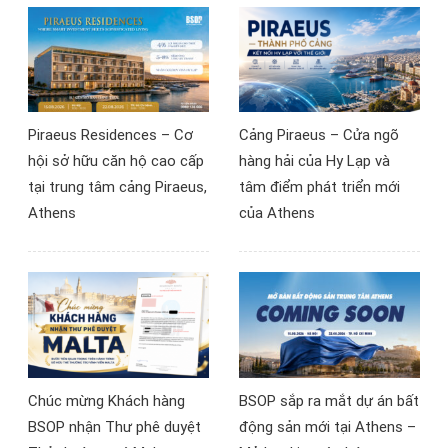
sản quốc tế, dòng tiền
EUR, quyền cư trú toàn
cầu” do BSOP tổ chức tại
Hà Nội ngày 11/7/2026,
nhiều nhà đầu tư đã có
góc nhìn mới về khả năng
Piraeus Residences – Cơ
Cảng Piraeus – Cửa ngõ
tiếp cận thị trường bất
hội sở hữu căn hộ cao cấp
hàng hải của Hy Lạp và
động sản châu Âu.
tại trung tâm cảng Piraeus,
tâm điểm phát triển mới
Athens
của Athens
Chúc mừng Khách hàng
BSOP sắp ra mắt dự án bất
BSOP nhận Thư phê duyệt
động sản mới tại Athens –