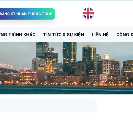
ĐĂNG KÝ NHẬN THÔNG TIN
NG TRÌNH KHÁC
TIN TỨC & SỰ KIỆN
LIÊN HỆ
CỘNG 