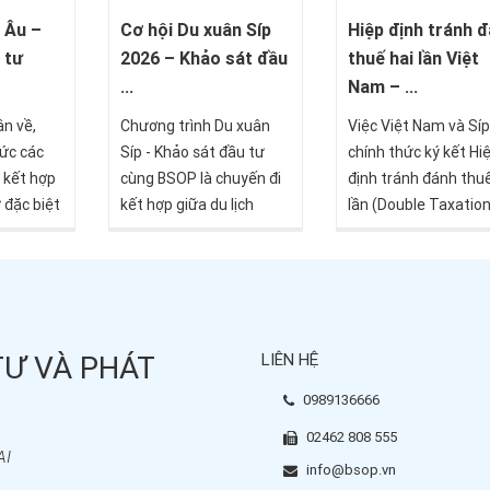
hút hơn 1.200 triệu phú
gia đình, cũng như gi
toàn cầu chỉ riêng trong
quyết lượng lớn hồ s
Cơ hội Du xuân Síp
Hiệp định tránh 
 Âu –
năm 2024.
đang tồn đọng.
2026 – Khảo sát đầu
thuế hai lần Việt
 tư
...
Nam – ...
Chương trình Du xuân
Việc Việt Nam và Síp
n về,
Síp - Khảo sát đầu tư
chính thức ký kết Hi
ức các
cùng BSOP là chuyến đi
định tránh đánh thuế
 kết hợp
kết hợp giữa du lịch
lần (Double Taxatio
 đặc biệt
khám phá và tìm kiếm
Avoidance Agreeme
hằm mang
cơ hội đầu tư bất động
DTA) đang tạo ra m
 tư Việt
sản nhận thẻ xanh vĩnh
hành lang pháp lý q
i nghiệm
viễn, với chi phí ưu đãi
trọng, đặc biệt có lợi
hội thâm
cho một chuyến đi 4N3Đ.
nhà đầu tư Việt Na
 quốc tế.
TƯ VÀ PHÁT
LIÊN HỆ
quan tâm đến đầu t
à dịp để
Síp, bất động sản Sí
g điểm
0989136666
thẻ cư trú châu Âu.
 còn là cơ
02462 808 555
tư tìm
AI
 các thị
info@bsop.vn