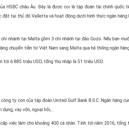
a HSBC châu Âu. Đây là được coi là tập đoàn tài chính quốc t
 đặt tại thủ đô Valletta và hoạt động dưới hình thức ngân hàng b
chi nhánh tại Malta gồm 3 chi nhánh tại đảo Gozo. Nếu bạn muố
 dàng chuyển tiền từ Việt Nam sang Malta qua hệ thống ngân hàng
 tới 6.885 triệu USD, tổng thu nhập là 51 triệu USD.
công ty con của tập đoàn United Gulf Bank B.S.C. Ngân hàng cu
n dụng, vay vốn, ngoại hối,…
g cấp việc làm cho khoảng 400 cá nhân. Tính tới năm 2016, tổng t