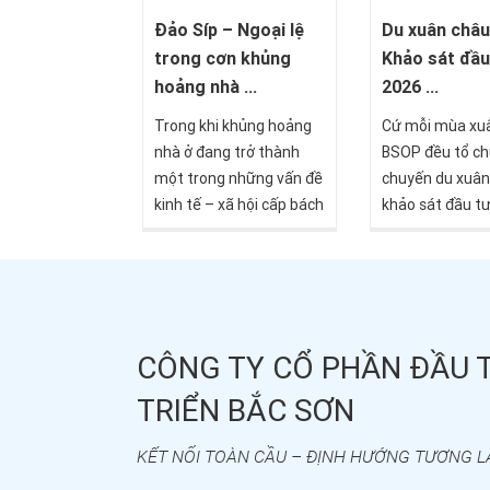
Đảo Síp – Ngoại lệ
Du xuân châu
trong cơn khủng
Khảo sát đầu
hoảng nhà ...
2026 ...
Trong khi khủng hoảng
Cứ mỗi mùa xuâ
nhà ở đang trở thành
BSOP đều tổ ch
một trong những vấn đề
chuyến du xuân
kinh tế – xã hội cấp bách
khảo sát đầu tư
nhất của châu Âu, Síp lại
tại châu Âu, n
nổi lên như một trường
đến cho nhà đầu
hợp đặc biệt. Dữ liệu mới
Nam những trả
từ báo cáo Housing in
độc đáo và cơ 
Europe 2025 của
nhập thị trường
CÔNG TY CỔ PHẦN ĐẦU 
Eurostat cho thấy quốc
Đây không chỉ l
đảo Địa Trung Hải này
khám phá nhữn
TRIỂN BẮC SƠN
đang đi ngược xu hướng
đến nổi bật, mà
chung: nhà ở rộng rãi, chi
hội để nhà đầu 
KẾT NỐI TOÀN CẦU – ĐỊNH HƯỚNG TƯƠNG L
phí thấp, giá cả ổn định
hiểu sâu hơn về