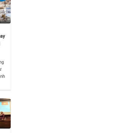
hay
i
ng
ự
ình
 tâm
 cập
n
đồng
y
n tụ