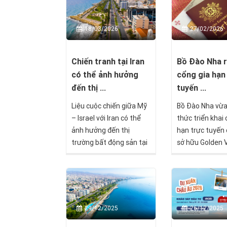
18/03/2026
27/02/2026
Chiến tranh tại Iran
Bồ Đào Nha 
có thể ảnh hưởng
cổng gia hạn
đến thị ...
tuyến ...
Liệu cuộc chiến giữa Mỹ
Bồ Đào Nha vừa
– Israel với Iran có thể
thức triển khai 
ảnh hưởng đến thị
hạn trực tuyến
trường bất động sản tại
sở hữu Golden V
Síp hay không, và nếu có
đánh dấu một b
thì theo cách nào?
quan trọng tro
trình cải cách 
và hiện đại hóa
tục di trú.
29/12/2025
26/12/2025