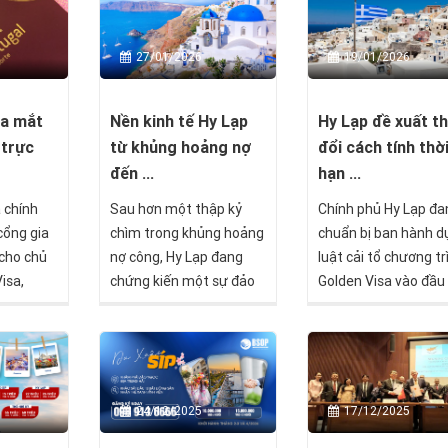
27/01/2026
19/01/2026
ra mắt
Nền kinh tế Hy Lạp
Hy Lạp đề xuất t
 trực
từ khủng hoảng nợ
đổi cách tính thờ
đến ...
hạn ...
 chính
Sau hơn một thập kỷ
Chính phủ Hy Lạp đa
cổng gia
chìm trong khủng hoảng
chuẩn bị ban hành d
 cho chủ
nợ công, Hy Lạp đang
luật cải tổ chương tr
isa,
chứng kiến một sự đảo
Golden Visa vào đầu
ước tiến
chiều hiếm thấy trong
năm 2026, với trọng
ng quá
lịch sử kinh tế châu Âu.
là khắc phục các bất
hành chính
Quốc gia từng bên bờ
tồn tại trong thời hạ
 các thủ
vực phá sản nay trở
hiệu lực thẻ cư trú, 
thành điểm đến mới của
thời đơn giản hóa qu
24/12/2025
17/12/2025
dòng vốn quốc tế, thu
trình gia hạn và đoà