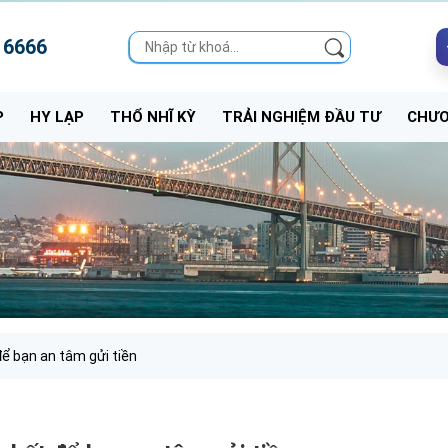
 6666
P
HY LẠP
THỔ NHĨ KỲ
TRẢI NGHIỆM ĐẦU TƯ
CHƯƠ
để bạn an tâm gửi tiền