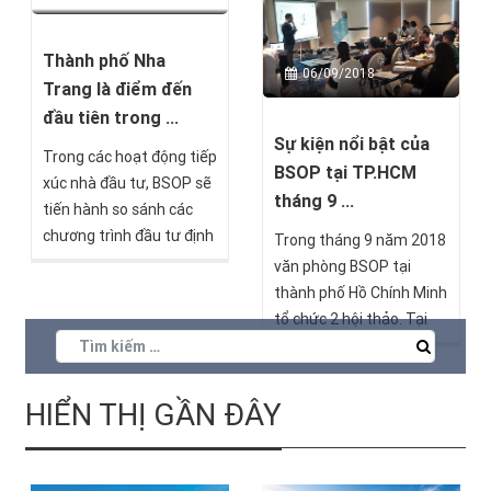
soát tại một số khu vực
nhất định. Trong bối
Thành phố Nha
cảnh đó, chính phủ các
06/09/2018
nước đều tranh thủ điều
Trang là điểm đến
chỉnh chính sách nhập cư
đầu tiên trong ...
như là một giải pháp thu
Sự kiện nổi bật của
Trong các hoạt động tiếp
hút đầu tư nước ngoài,
BSOP tại TP.HCM
xúc nhà đầu tư, BSOP sẽ
giúp khôi phục nền kinh
tháng 9 ...
tiến hành so sánh các
tế.
chương trình đầu tư định
Trong tháng 9 năm 2018
cư trên toàn thế giới, qua
văn phòng BSOP tại
đó, đưa ra những tư vấn
thành phố Hồ Chính Minh
định hướng phù hợp với
tổ chức 2 hội thảo. Tại
nhu cầu và mong muốn
đây, mỗi nhà đầu tư sẽ
của nhà đầu tư.
được giới thiệu về các
chương trình đầu tư bất
HIỂN THỊ GẦN ĐÂY
động sản hấp dẫn để
định cư nhận quốc tịch
châu Âu.