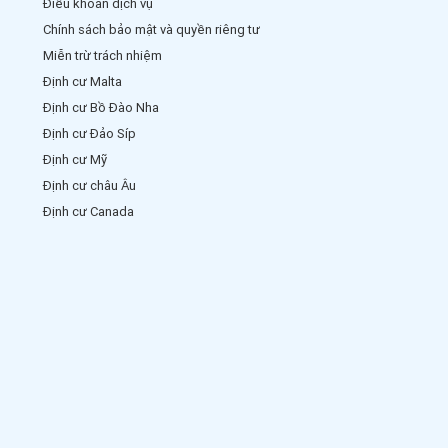
Điều khoản dịch vụ
Chính sách bảo mật và quyền riêng tư
Miễn trừ trách nhiệm
Định cư Malta
Định cư Bồ Đào Nha
Định cư Đảo Síp
Định cư Mỹ
Định cư châu Âu
Định cư Canada