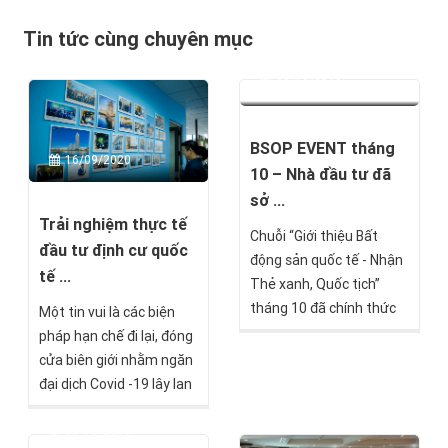
Tin tức cùng chuyên mục
29/10/2019
BSOP EVENT tháng
16/09/2020
10 – Nhà đầu tư đã
sở ...
Trải nghiệm thực tế
Chuỗi “Giới thiệu Bất
đầu tư định cư quốc
động sản quốc tế - Nhận
tế ...
Thẻ xanh, Quốc tịch”
tháng 10 đã chính thức
Một tin vui là các biện
khép lại.
pháp hạn chế đi lại, đóng
cửa biên giới nhằm ngăn
đại dịch Covid -19 lây lan
đang sẵn sàng nới lỏng
khi dịch bệnh được kiểm
29/10/2019