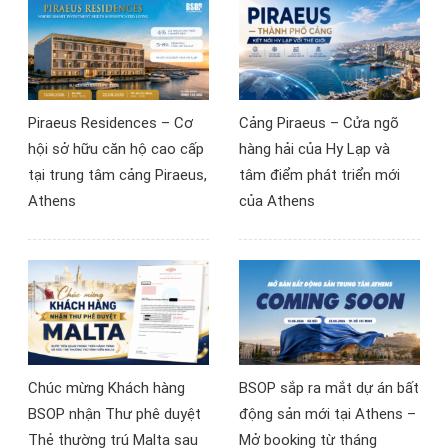
Piraeus Residences – Cơ
Cảng Piraeus – Cửa ngõ
hội sở hữu căn hộ cao cấp
hàng hải của Hy Lạp và
tại trung tâm cảng Piraeus,
tâm điểm phát triển mới
Athens
của Athens
Chúc mừng Khách hàng
BSOP sắp ra mắt dự án bất
BSOP nhận Thư phê duyệt
động sản mới tại Athens –
Thẻ thường trú Malta sau
Mở booking từ tháng