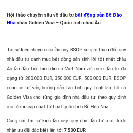
Hội thảo chuyên sâu về đầu tư
bất động sản Bồ Đào
Nha
nhận Golden Visa – Quốc tịch châu Âu
Tại sự kiện chuyên sâu lần này BSOP sẽ giới thiệu đến quý
nhà đầu tư danh mục bất động sản sinh lời tốt nhất châu
Âu lần đầu tiên hiện diện ở Việt Nam với mức đầu tư đa
dạng từ 280.000 EUR, 350.000 EUR, 500.000 EUR. BSOP
cũng sẽ tư vấn, hướng dẫn tận tình quy trình làm hồ sơ
Golden Visa cho từng gia đình nhà đầu tư theo quy định
mới được cập nhật từ Luật quốc tịch Bồ Đào Nha.
Cũng chỉ tại sự kiện lần này, quý nhà đầu tư mới được
nhận ưu đãi đặc biệt lên tới
7.500 EUR
.