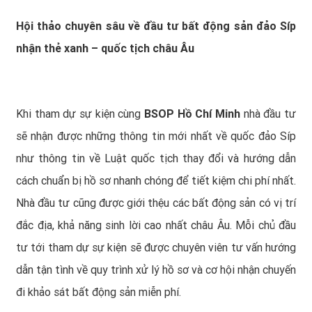
Hội thảo chuyên sâu về đầu tư bất động sản đảo Síp
nhận thẻ xanh – quốc tịch châu Âu
Khi tham dự sự kiện cùng
BSOP Hồ Chí Minh
nhà đầu tư
sẽ nhận được những thông tin mới nhất về quốc đảo Síp
như thông tin về Luật quốc tịch thay đổi và hướng dẫn
cách chuẩn bị hồ sơ nhanh chóng để tiết kiệm chi phí nhất.
Nhà đầu tư cũng được giới thệu các bất động sản có vị trí
đắc địa, khả năng sinh lời cao nhất châu Âu. Mỗi chủ đầu
tư tới tham dự sự kiện sẽ được chuyên viên tư vấn hướng
dẫn tận tình về quy trình xử lý hồ sơ và cơ hội nhận chuyến
đi khảo sát bất động sản miễn phí.