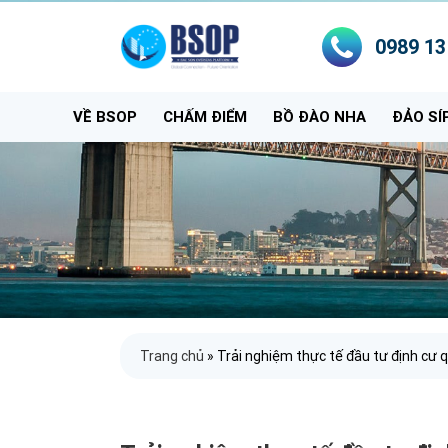
0989 13
VỀ BSOP
CHẤM ĐIỂM
BỒ ĐÀO NHA
ĐẢO SÍ
Trang chủ
»
Trải nghiệm thực tế đầu tư định cư