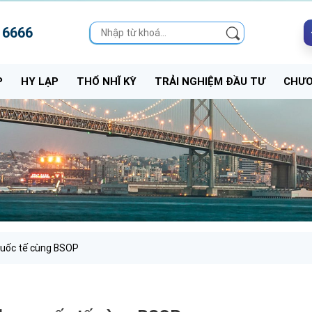
 6666
P
HY LẠP
THỔ NHĨ KỲ
TRẢI NGHIỆM ĐẦU TƯ
CHƯƠ
 quốc tế cùng BSOP