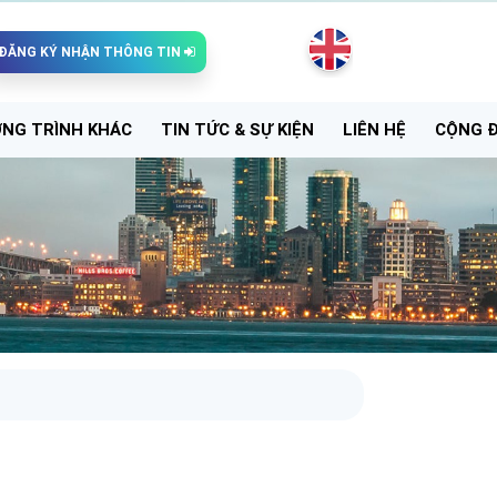
ĐĂNG KÝ NHẬN THÔNG TIN
NG TRÌNH KHÁC
TIN TỨC & SỰ KIỆN
LIÊN HỆ
CỘNG 