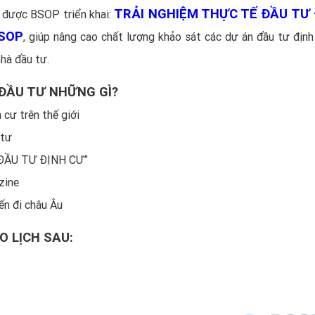
TRẢI NGHIỆM THỰC TẾ ĐẦU TƯ 
i được BSOP triển khai:
BSOP
, giúp nâng cao chất lượng khảo sát các dự án đầu tư định
nhà đầu tư.
ĐẦU TƯ NHỮNG GÌ?
 cư trên thế giới
 tư
 ĐẦU TƯ ĐỊNH CƯ”
zine
ến đi châu Âu
O LỊCH SAU: