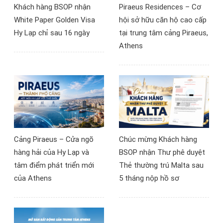
Khách hàng BSOP nhận
Piraeus Residences – Cơ
tiếp cận thị trường bất
White Paper Golden Visa
hội sở hữu căn hộ cao cấp
động sản châu Âu.
Hy Lạp chỉ sau 16 ngày
tại trung tâm cảng Piraeus,
Athens
Cảng Piraeus – Cửa ngõ
Chúc mừng Khách hàng
hàng hải của Hy Lạp và
BSOP nhận Thư phê duyệt
tâm điểm phát triển mới
Thẻ thường trú Malta sau
của Athens
5 tháng nộp hồ sơ