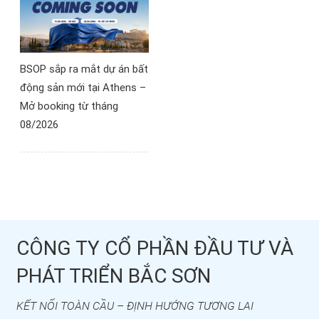
BSOP sắp ra mắt dự án bất
động sản mới tại Athens –
Mở booking từ tháng
08/2026
CÔNG TY CỔ PHẦN ĐẦU TƯ VÀ
PHÁT TRIỂN BẮC SƠN
KẾT NỐI TOÀN CẦU – ĐỊNH HƯỚNG TƯƠNG LAI