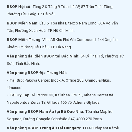
BSOP Hội sở:
Tầng 2 & Tầng 9 Tòa nhà AP, 87 Trần Thái Tông,
Phường Cầu Giấy, TP. Hà Nội.
BSOP Miền Nam:
Lầu 6, Toà nhà Bitexco Nam Long, 63A Võ Văn
Tần, Phường Xuân Hoà, TP. Hồ Chí Minh.
BSOP Miền Trung:
Villa A5 Khu Phú Gia Compound, 144 Ông Ích
Khiêm, Phường Hải Châu, TP. Đà Nẵng.
Văn phòng đại diện BSOP tại Bắc Ninh:
54 Lý Thái Tổ, Phường Từ
Sơn, Tỉnh Bắc Ninh.
Văn phòng BSOP Địa Trung Hải:
- Tại Síp:
Pakova Center, Block A, Office 205, Omirou & Nikis,
Limassol.
- Tại Hy Lạp:
Al. Pantou 33, Kallithea 176 71, Athens Center
và
Napoleontos Zerva 18, Glifada 166 75, Athens Glyfada
Văn phòng BSOP Nam Âu tại Bồ Đào Nha:
Tòa nhà Mapfre
Seguros, Đường Gonçalo Cristóvão 347, 4000-270 Porto.
Văn phòng BSOP Trung Âu tại Hungary:
1114 Budapest Károli