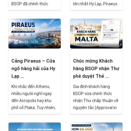
BSOP đã chính thức
lớn nhất Hy Lạp, Piraeus
nhận được White Paper
Residences là một trong
– Giấy xác nhận tạm thời
những dự án nổi bật
về hồ sơ cư trú – chỉ sau
hướng đến nhóm nhà
16 ngày kể từ khi hồ sơ
đầu tư tìm kiếm giá trị
được nộp tại Cơ quan Di
bền vững mà BSOP sẽ
06/08/2026
31/07/2026
trú Hy Lạp.
chính thức mở bán trong
tháng 8 này.
Cảng Piraeus – Cửa
Chúc mừng Khách
ngõ hàng hải của Hy
hàng BSOP nhận Thư
Lạp ...
phê duyệt Thẻ ...
Khi nhắc đến Athens,
Gia đình khách hàng
nhiều người nghĩ ngay
BSOP vừa chính thức
đến Acropolis hay khu
nhận Thư chấp thuận về
phố cổ Plaka. Tuy nhiên,
nguyên tắc (Approval in
chỉ cách trung tâm
Principle) từ Chính phủ
thành phố khoảng 20–30
Malta theo chương trình
phút di chuyển là Piraeus
Malta Permanent