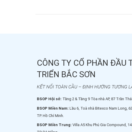
định cư nhận quốc tịch châu Âu.
CÔNG TY CỔ PHẦN ĐẦU 
TRIỂN BẮC SƠN
KẾT NỐI TOÀN CẦU – ĐỊNH HƯỚNG TƯƠNG L
BSOP Hội sở:
Tầng 2 & Tầng 9 Tòa nhà AP, 87 Trần Thái
BSOP Miền Nam:
Lầu 6, Toà nhà Bitexco Nam Long, 6
TP. Hồ Chí Minh.
BSOP Miền Trung:
Villa A5 Khu Phú Gia Compound, 14