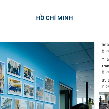
HỒ CHÍ MINH
BSO
29
Thà
tron
29
Ưu đ
09