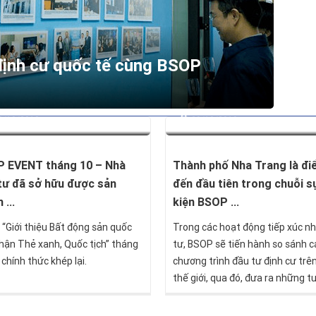
 định cư quốc tế cùng BSOP
9/10/2019
29/10/2019
 EVENT tháng 10 – Nhà
Thành phố Nha Trang là đ
tư đã sở hữu được sản
đến đầu tiên trong chuỗi s
...
kiện BSOP ...
 “Giới thiệu Bất động sản quốc
Trong các hoạt động tiếp xúc n
Nhận Thẻ xanh, Quốc tịch” tháng
tư, BSOP sẽ tiến hành so sánh c
 chính thức khép lại.
chương trình đầu tư định cư trê
thế giới, qua đó, đưa ra những t
định hướng phù hợp với nhu cầu
mong muốn của nhà đầu tư.