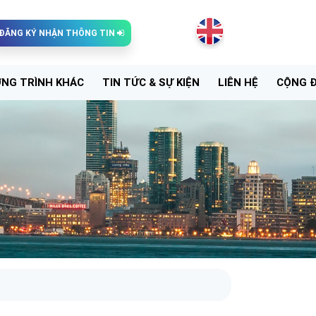
ĐĂNG KÝ NHẬN THÔNG TIN
NG TRÌNH KHÁC
TIN TỨC & SỰ KIỆN
LIÊN HỆ
CỘNG 