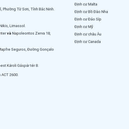
Định cư Malta
ổ, Phường Từ Sơn, Tỉnh Bắc Ninh.
Định cư Bồ Đào Nha
Định cư Đảo Síp
Nikis, Limassol.
Định cư Mỹ
enter
và
Napoleontos Zerva 18,
Định cư châu Âu
Định cư Canada
Mapfre Seguros, Đường Gonçalo
st Károli Gáspár tér 8.
n ACT 2600.