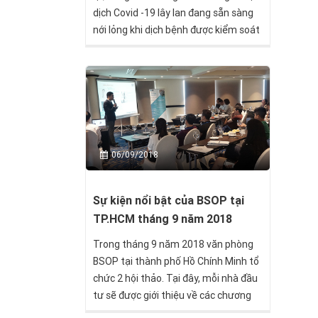
dịch Covid -19 lây lan đang sẵn sàng
nới lỏng khi dịch bệnh được kiểm soát
tại một số khu vực nhất định. Trong
bối cảnh đó, chính phủ các nước đều
tranh thủ điều chỉnh chính sách nhập
cư như là một giải pháp thu hút đầu
tư nước ngoài, giúp khôi phục nền
kinh tế.
06/09/2018
Sự kiện nổi bật của BSOP tại
TP.HCM tháng 9 năm 2018
Trong tháng 9 năm 2018 văn phòng
BSOP tại thành phố Hồ Chính Minh tổ
chức 2 hội thảo. Tại đây, mỗi nhà đầu
tư sẽ được giới thiệu về các chương
trình đầu tư bất động sản hấp dẫn để