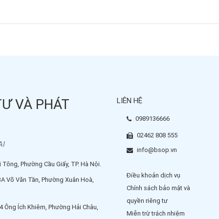
TƯ VÀ PHÁT
LIÊN HỆ
0989136666
02462 808 555
AI
info@bsop.vn
 Tông, Phường Cầu Giấy, TP. Hà Nội.
Điều khoản dịch vụ
3A Võ Văn Tần, Phường Xuân Hoà,
Chính sách bảo mật và
quyền riêng tư
4 Ông Ích Khiêm, Phường Hải Châu,
Miễn trừ trách nhiệm