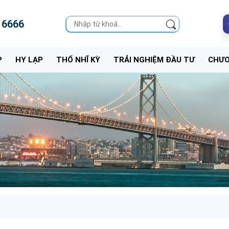
 6666
P
HY LẠP
THỔ NHĨ KỲ
TRẢI NGHIỆM ĐẦU TƯ
CHƯƠ