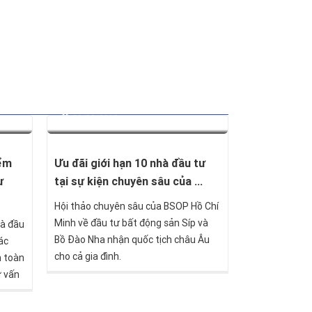
09/03/2019
iểm
Ưu đãi giới hạn 10 nhà đầu tư
ự
tại sự kiện chuyên sâu của ...
Hội thảo chuyên sâu của BSOP Hồ Chí
Minh về đầu tư bất động sản Síp và
hà đầu
Bồ Đào Nha nhận quốc tịch châu Âu
ác
cho cả gia đình.
n toàn
ư vấn
 và