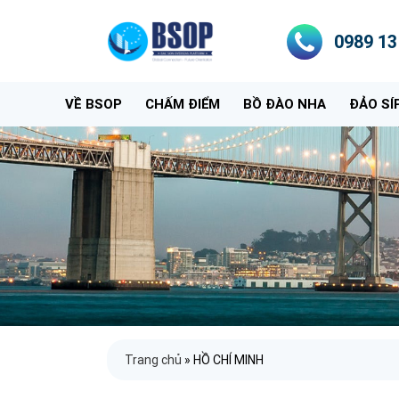
0989 13
VỀ BSOP
CHẤM ĐIỂM
BỒ ĐÀO NHA
ĐẢO SÍ
Trang chủ
»
HỒ CHÍ MINH