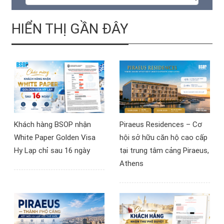
hội đầu tư bất động sản
DTA) đang tạo ra một
nhận thẻ xanh vĩnh viễn,
hành lang pháp lý quan
HIỂN THỊ GẦN ĐÂY
với chi phí ưu đãi cho một
trọng, đặc biệt có lợi cho
chuyến đi 4N3Đ.
nhà đầu tư Việt Nam
quan tâm đến đầu tư
Síp, bất động sản Síp và
thẻ cư trú châu Âu.
Khách hàng BSOP nhận
Piraeus Residences – Cơ
White Paper Golden Visa
hội sở hữu căn hộ cao cấp
Hy Lạp chỉ sau 16 ngày
tại trung tâm cảng Piraeus,
Athens