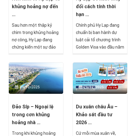
khủng hoảng nợ đến
đổi cách tính thời
...
hạn ...
Sau hơn một thập kỷ
Chính phủ Hy Lạp đang
chìm trong khủng hoảng
chuẩn bị ban hành dự
nợ công, Hy Lạp đang
luật cải tổ chương trình
chứng kiến một sự đảo
Golden Visa vào đầu năm
chiều hiếm thấy trong
2026, với trọng tâm là
lịch sử kinh tế châu Âu.
khắc phục các bất cập
Quốc gia từng bên bờ
tồn tại trong thời hạn
vực phá sản nay trở
hiệu lực thẻ cư trú, đồng
thành điểm đến mới của
thời đơn giản hóa quy
29/12/2025
26/12/2025
dòng vốn quốc tế, thu
trình gia hạn và đoàn tụ
hút hơn 1.200 triệu phú
gia đình, cũng như giải
toàn cầu chỉ riêng trong
quyết lượng lớn hồ sơ
Đảo Síp – Ngoại lệ
Du xuân châu Âu –
năm 2024.
đang tồn đọng.
trong cơn khủng
Khảo sát đầu tư
hoảng nhà ...
2026 ...
Trong khi khủng hoảng
Cứ mỗi mùa xuân về,