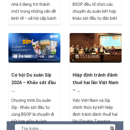
nhà ở đang trở thành
BSOP đều tổ chức các
một trong những vấn đề
chuyến du xuân kết hợp
kinh tế – xã hội cấp bách
khảo sát đầu tư đặc biệt
nhất của châu Âu, Síp lại
tại châu Âu, nhằm mang
nổi lên như một trường
đến cho nhà đầu tư Việt
hợp đặc biệt. Dữ liệu mới
Nam những trải nghiệm
từ báo cáo Housing in
độc đáo và cơ hội thâm
Europe 2025 của
nhập thị trường quốc tế.
24/12/2025
17/12/2025
Eurostat cho thấy quốc
Đây không chỉ là dịp để
đảo Địa Trung Hải này
khám phá những điểm
đang đi ngược xu hướng
đến nổi bật, mà còn là cơ
Cơ hội Du xuân Síp
Hiệp định tránh đánh
chung: nhà ở rộng rãi, chi
hội để nhà đầu tư tìm
2026 – Khảo sát đầu
thuế hai lần Việt Nam
phí thấp, giá cả ổn định
hiểu sâu hơn về các thị
...
– ...
trong dài hạn và mức
trường tiềm năng, mở
Chương trình Du xuân
Việc Việt Nam và Síp
đầu tư vào xây dựng cao
rộng mạng lưới quan hệ
Síp - Khảo sát đầu tư
chính thức ký kết Hiệp
hàng đầu Liên minh châu
và nhận được sự tư vấn
cùng BSOP là chuyến đi
định tránh đánh thuế hai
Âu (EU).
chuyên sâu từ các
kết hợp giữa du lịch
lần (Double Taxation
chuyên gia.
khám phá và tìm kiếm cơ
Avoidance Agreement –