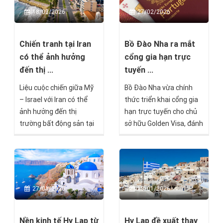
18/03/2026
27/02/2026
Chiến tranh tại Iran
Bồ Đào Nha ra mắt
có thể ảnh hưởng
cổng gia hạn trực
đến thị ...
tuyến ...
Liệu cuộc chiến giữa Mỹ
Bồ Đào Nha vừa chính
– Israel với Iran có thể
thức triển khai cổng gia
ảnh hưởng đến thị
hạn trực tuyến cho chủ
trường bất động sản tại
sở hữu Golden Visa, đánh
Síp hay không, và nếu có
dấu một bước tiến quan
thì theo cách nào?
trọng trong quá trình cải
cách hành chính và hiện
đại hóa các thủ tục di trú.
27/01/2026
19/01/2026
Nền kinh tế Hy Lạp từ
Hy Lạp đề xuất thay