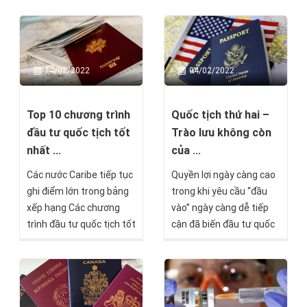
tư và định cư quốc tế tại
cho người Việt Nam hiện
Việt Nam.
nay. Tuy nhiên, nhiều
người vẫn còn thắc mắc:
New Zealand thuộc châu
14/02/2022
04/02/2022
nào? New Zealand thuộc
nước nào? New Zealand
ở đâu trên bản đồ thế
Top 10 chương trình
Quốc tịch thứ hai –
giới?
đầu tư quốc tịch tốt
Trào lưu không còn
nhất ...
của ...
Các nước Caribe tiếp tục
Quyền lợi ngày càng cao
ghi điểm lớn trong bảng
trong khi yêu cầu “đầu
xếp hạng Các chương
vào” ngày càng dễ tiếp
trình đầu tư quốc tịch tốt
cận đã biến đầu tư quốc
nhất năm 2022 của Best
tịch thứ hai trở thành
Citizenship.
một trào lưu hấp dẫn với
cả cấp trung lưu, vươn
rộng tới cả các nước
đang phát triển như Việt