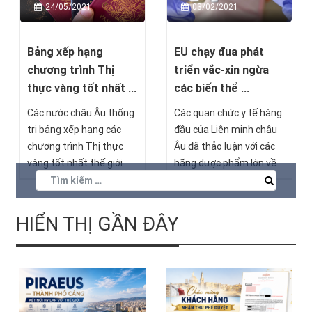
03/02/2021
24/05/2021
Nam.
EU chạy đua phát
Bảng xếp hạng
triển vắc-xin ngừa
chương trình Thị
các biến thể ...
thực vàng tốt nhất ...
Các quan chức y tế hàng
Các nước châu Âu thống
đầu của Liên minh châu
trị bảng xếp hạng các
Âu đã thảo luận với các
chương trình Thị thực
hãng dược phẩm lớn về
vàng tốt nhất thế giới
việc phải chạy đua với
năm 2021. Trong đó có
thời gian và virus, nhanh
Bồ Đào Nha đứng đầu
chóng phát triển và bào
bảng, Ireland đứng thứ
HIỂN THỊ GẦN ĐÂY
chế vắc-xin phòng ngừa
hai, Hy Lạp đúng thứ ba,
chủng biến thể mới của
tiếp đến lần lượt là Tây
virus SARS-CoV-2.
Ban Nha và Ý. Bồn quốc
gia cùng đứng ở vị trí thứ
sáu là Malta, Síp,