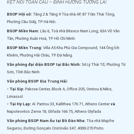
KẾT NỐI TOÀN CẦU – ĐỊNH HƯỚNG TƯƠNG LAI
BSOP Hội sở:
Tầng 2 & Tầng 9 Tòa nhà AP, 87 Trần Thái Tông,
Phường Cầu Giấy, TP. Hà Nội.
BSOP Miền Nam:
Lầu 6, Toà nhà Bitexco Nam Long, 63A Võ Văn
Tần, Phường Xuân Hoà, TP. Hồ Chí Minh.
BSOP Miền Trung:
Villa A5 Khu Phú Gia Compound, 144 Ông Ích
Khiêm, Phường Hải Châu, TP. Đà Nẵng.
Văn phòng đại diện BSOP tại Bắc Ninh:
54 Lý Thái Tổ, Phường Từ
Sơn, Tỉnh Bắc Ninh.
Văn phòng BSOP Địa Trung Hải:
- Tại Síp:
Pakova Center, Block A, Office 205, Omirou & Nikis,
Limassol.
- Tại Hy Lạp:
Al. Pantou 33, Kallithea 176 71, Athens Center
và
Napoleontos Zerva 18, Glifada 166 75, Athens Glyfada
Văn phòng BSOP Nam Âu tại Bồ Đào Nha:
Tòa nhà Mapfre
Seguros, Đường Gonçalo Cristóvão 347, 4000-270 Porto.