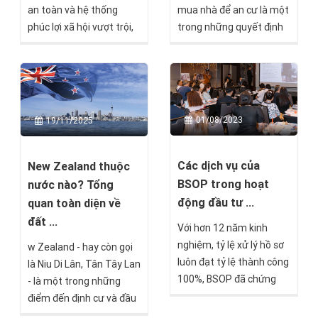
an toàn và hệ thống
mua nhà để an cư là một
phúc lợi xã hội vượt trội,
trong những quyết định
New Zealand đang trở
quan trọng nhất mà mọi
thành điểm đến lý tưởng
gia đình cần cân nhắc kỹ
cho nhiều gia đình Việt
lưỡng. New Zealand
Nam muốn định cư nước
không chỉ thu hút bởi
ngoài. Bạn đang tìm hiểu
thiên nhiên tươi đẹp, môi
01/08/2023
19/11/2025
về các con đường định cư
trường sống trong lành
New Zealand nhưng
mà còn nổi tiếng với hệ
chưa biết bắt đầu từ
thống pháp luật minh
Các dịch vụ của
New Zealand thuộc
đâu?
bạch và chính sách định
BSOP trong hoạt
nước nào? Tổng
cư rõ ràng. Tuy nhiên,
động đầu tư ...
quan toàn diện về
không phải ai cũng hiểu
đất ...
Với hơn 12 năm kinh
rõ về các quy định pháp
nghiệm, tỷ lệ xử lý hồ sơ
w Zealand - hay còn gọi
lý đối với người nước
luôn đạt tỷ lệ thành công
là Niu Di Lân, Tân Tây Lan
ngoài mua nhà định cư
100%, BSOP đã chứng
- là một trong những
New Zealand.
minh được vị thế của
điểm đến định cư và đầu
mình trên thị trường đầu
tư hấp dẫn nhất dành