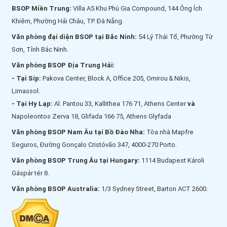
BSOP Miền Trung:
Villa A5 Khu Phú Gia Compound, 144 Ông Ích
Khiêm, Phường Hải Châu, TP. Đà Nẵng.
Văn phòng đại diện BSOP tại Bắc Ninh:
54 Lý Thái Tổ, Phường Từ
Sơn, Tỉnh Bắc Ninh.
Văn phòng BSOP Địa Trung Hải:
- Tại Síp:
Pakova Center, Block A, Office 205, Omirou & Nikis,
Limassol.
- Tại Hy Lạp:
Al. Pantou 33, Kallithea 176 71, Athens Center
và
Napoleontos Zerva 18, Glifada 166 75, Athens Glyfada
Văn phòng BSOP Nam Âu tại Bồ Đào Nha:
Tòa nhà Mapfre
Seguros, Đường Gonçalo Cristóvão 347, 4000-270 Porto.
Văn phòng BSOP Trung Âu tại Hungary:
1114 Budapest Károli
Gáspár tér 8.
Văn phòng BSOP Australia:
1/3 Sydney Street, Barton ACT 2600.