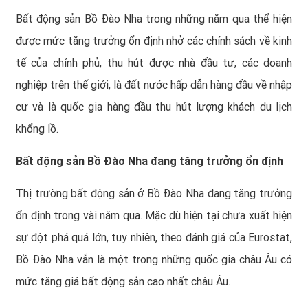
Bất động sản Bồ Đào Nha
trong những năm qua thể hiện
được mức tăng trưởng ổn định nhở các chính sách về kinh
tế của chính phủ, thu hút được nhà đầu tư, các doanh
nghiệp trên thế giới, là đất nước hấp dẫn hàng đầu về nhập
cư và là quốc gia hàng đầu thu hút lượng khách du lịch
khổng lồ.
Bất động sản Bồ Đào Nha đang tăng trưởng ổn định
Thị trường bất động sản ở Bồ Đào Nha
đang tăng trưởng
ổn định trong vài năm qua. Mặc dù hiện tại chưa xuất hiện
sự đột phá quá lớn, tuy nhiên, theo đánh giá của Eurostat,
Bồ Đào Nha vẫn là một trong những quốc gia châu Âu có
mức tăng giá bất động sản cao nhất châu Âu.