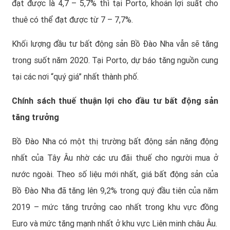
đạt được là 4,7 – 5,7% thì tại Porto, khoản lợi suất cho
thuê có thể đạt được từ 7 – 7,7%.
Khối lượng đầu tư bất động sản Bồ Đào Nha vẫn sẽ tăng
trong suốt năm 2020. Tại Porto, dự báo tăng nguồn cung
tại các nơi “quý giá” nhất thành phố.
Chính sách thuế thuận lợi cho đầu tư bất động sản
tăng trưởng
Bồ Đào Nha có một thị trường bất động sản năng động
nhất của Tây Âu nhờ các ưu đãi thuế cho người mua ở
nước ngoài. Theo số liệu mới nhất, giá bất động sản của
Bồ Đào Nha đã tăng lên 9,2% trong quý đầu tiên của năm
2019 – mức tăng trưởng cao nhất trong khu vực đồng
Euro và mức tăng mạnh nhất ở khu vực Liên minh châu Âu.