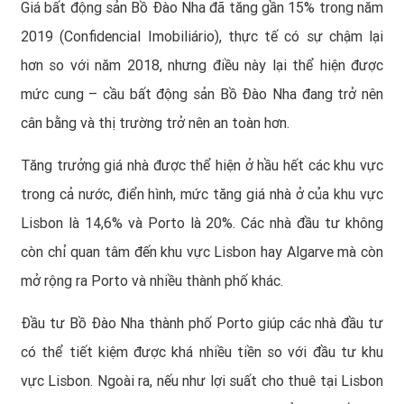
Giá bất động sản Bồ Đào Nha đã tăng gần 15% trong năm
2019 (Confidencial Imobiliário), thực tế có sự chậm lại
hơn so với năm 2018, nhưng điều này lại thể hiện được
mức cung – cầu bất động sản Bồ Đào Nha đang trở nên
cân bằng và thị trường trở nên an toàn hơn.
Tăng trưởng giá nhà được thể hiện ở hầu hết các khu vực
trong cả nước, điển hình, mức tăng giá nhà ở của khu vực
Lisbon là 14,6% và Porto là 20%. Các nhà đầu tư không
còn chỉ quan tâm đến khu vực Lisbon hay Algarve mà còn
mở rộng ra Porto và nhiều thành phố khác.
Đầu tư Bồ Đào Nha
thành phố Porto giúp các nhà đầu tư
có thể tiết kiệm được khá nhiều tiền so với đầu tư khu
vực Lisbon. Ngoài ra, nếu như lợi suất cho thuê tại Lisbon