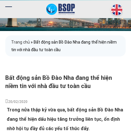
Trang chủ
»
Bất động sản Bồ Đào Nha đang thể hiện niềm
tin với nhà đầu tư toàn cầu
Bất động sản Bồ Đào Nha đang thể hiện
niềm tin với nhà đầu tư toàn cầu
20/02/2020
Trong nửa thập kỷ vừa qua, bất động sản Bồ Đào Nha
đang thể hiện dấu hiệu tăng trưởng liên tục, ổn định
nhờ hội tụ đầy đủ các yếu tố thúc đẩy.