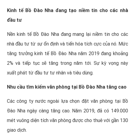
Kinh tế Bồ Đào Nha đang tạo niềm tin cho các nhà
đầu tư
Nền kinh tế Bồ Đào Nha đang mang lại niềm tin cho các
nhà đầu tư từ sự ổn định và tiến hóa tích cực của nó. Mức
tăng trưởng kinh tế Bồ Đào Nha năm 2019 đang khoảng
2% và tiếp tục sẽ tăng trong năm tới. Sự kỳ vọng này
xuất phát từ đầu tư tư nhân và tiêu dùng.
Nhu cầu tìm kiếm văn phòng tại Bồ Đào Nha tăng cao
Các công ty nước ngoài lựa chọn đặt văn phòng tại Bồ
Đào Nha ngày càng tăng cao. Năm 2019, đã có 149.000
mét vuông diện tích văn phòng được cho thuê với gần 130
giao dịch.