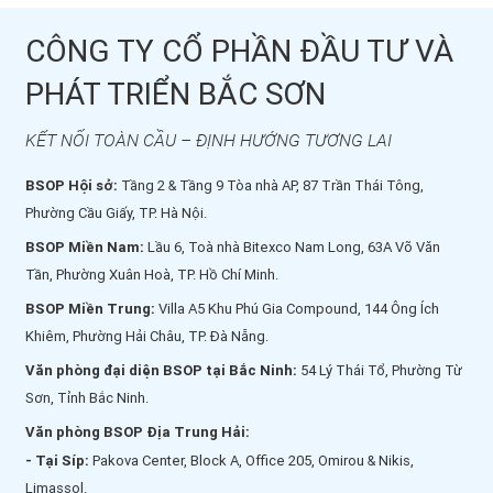
CÔNG TY CỔ PHẦN ĐẦU TƯ VÀ
PHÁT TRIỂN BẮC SƠN
KẾT NỐI TOÀN CẦU – ĐỊNH HƯỚNG TƯƠNG LAI
BSOP Hội sở:
Tầng 2 & Tầng 9 Tòa nhà AP, 87 Trần Thái Tông,
Phường Cầu Giấy, TP. Hà Nội.
BSOP Miền Nam:
Lầu 6, Toà nhà Bitexco Nam Long, 63A Võ Văn
Tần, Phường Xuân Hoà, TP. Hồ Chí Minh.
BSOP Miền Trung:
Villa A5 Khu Phú Gia Compound, 144 Ông Ích
Khiêm, Phường Hải Châu, TP. Đà Nẵng.
Văn phòng đại diện BSOP tại Bắc Ninh:
54 Lý Thái Tổ, Phường Từ
Sơn, Tỉnh Bắc Ninh.
Văn phòng BSOP Địa Trung Hải:
- Tại Síp:
Pakova Center, Block A, Office 205, Omirou & Nikis,
Limassol.