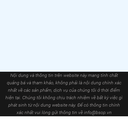
Nội dung và thông tin trên website này mang tính chất
quảng bá và tham khảo, không phải là nội dung chính xác
nhất về các sản phẩm, dịch vụ của chúng tôi ở thời điểm
hiện tại. Chúng tôi không chịu trách nhiệm về bất kỳ việc gì
phát sinh từ nội dung website này. Để có thông tin chính
xác nhất vui lòng gửi thông tin về
info@bsop.vn