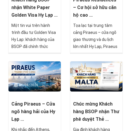
nhận White Paper
– Cơ hội sở hữu căn
Golden Visa Hy Lạp ...
hộ cao ...
Một tin vui trên hành
Tọa lạc tại trung tâm
trình đầu tư Golden Visa
cảng Piraeus – cửa ngõ
Hy Lạp: khách hàng của
giao thương và du lịch
BSOP đã chính thức
lớn nhất Hy Lạp, Piraeus
nhận được White Paper
Residences là một trong
– Giấy xác nhận tạm thời
những dự án nổi bật
về hồ sơ cư trú – chỉ sau
hướng đến nhóm nhà
16 ngày kể từ khi hồ sơ
đầu tư tìm kiếm giá trị
được nộp tại Cơ quan Di
bền vững mà BSOP sẽ
06/08/2026
31/07/2026
trú Hy Lạp.
chính thức mở bán trong
tháng 8 này.
Cảng Piraeus – Cửa
Chúc mừng Khách
ngõ hàng hải của Hy
hàng BSOP nhận Thư
Lạp ...
phê duyệt Thẻ ...
Khi nhắc đến Athens,
Gia đình khách hàng