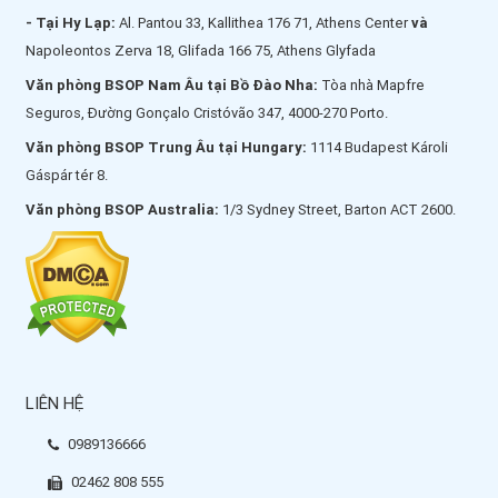
- Tại Hy Lạp:
Al. Pantou 33, Kallithea 176 71, Athens Center
và
Napoleontos Zerva 18, Glifada 166 75, Athens Glyfada
Văn phòng BSOP Nam Âu tại Bồ Đào Nha:
Tòa nhà Mapfre
Seguros, Đường Gonçalo Cristóvão 347, 4000-270 Porto.
Văn phòng BSOP Trung Âu tại Hungary:
1114 Budapest Károli
Gáspár tér 8.
Văn phòng BSOP Australia:
1/3 Sydney Street, Barton ACT 2600.
LIÊN HỆ
0989136666
02462 808 555