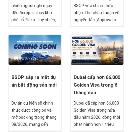
nhiều người nghĩ ngay
BSOP vừa chính thức
đến Acropolis hay khu
nhận Thư chấp thuận về
phố cổ Plaka. Tuy nhiên,
nguyên tắc (Approval in
chỉ cách trung tâm
Principle) từ Chính phủ
thành phố khoảng 20–30
Malta theo chương trình
phút di chuyển là Piraeus
Malta Permanent
– cảng biển lớn nhất Hy
Residence Programme
Lạp, một trong những
(MPRP). Đây là cột mốc
21/07/2026
30/07/2026
trung tâm hàng hải quan
quan trọng, đánh dấu
trọng nhất châu Âu và là
việc hồ sơ đã vượt qua
khu vực đang chuyển
quá trình thẩm định (Due
Dubai cấp hơn 66.000
BSOP sắp ra mắt dự
mình mạnh mẽ nhờ sự
Diligence) và chỉ còn một
Golden Visa trong 6
án bất động sản mới
phát triển của thương
số bước cuối trước khi
tháng đầu ...
...
mại, du lịch và bất động
được cấp Thẻ thường trú
Dubai đã cấp hơn 66.000
Dự án dự kiến sẽ chính
sản.
vĩnh viễn Malta.
Golden Visa trong nửa
thức được công bố và
đầu năm 2026, đồng thời
mở booking trong tháng
phát hành hơn 1 triệu
08/2026, mang đến
giấy phép cư trú mới và
thêm một lựa chọn đầu