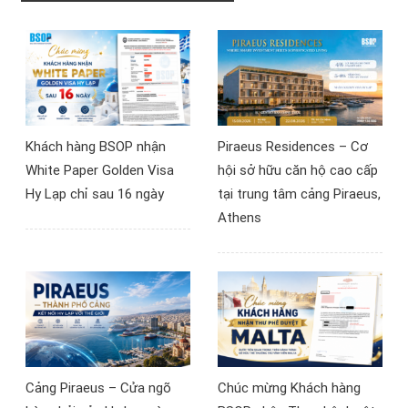
phủ Síp, mà còn là tín
tư bất động sản Síp – Tài
hiệu đáng chú ý với bất
sản quốc tế, dòng tiền
kỳ ai đang quan tâm tới
EUR, quyền cư trú toàn
các cơ hội đầu tư ở quốc
cầu” do BSOP tổ chức tại
đảo Địa Trung Hải này.
Hà Nội ngày 11/7/2026,
nhiều nhà đầu tư đã có
góc nhìn mới về khả năng
Khách hàng BSOP nhận
Piraeus Residences – Cơ
tiếp cận thị trường bất
White Paper Golden Visa
hội sở hữu căn hộ cao cấp
động sản châu Âu.
Hy Lạp chỉ sau 16 ngày
tại trung tâm cảng Piraeus,
Athens
Cảng Piraeus – Cửa ngõ
Chúc mừng Khách hàng