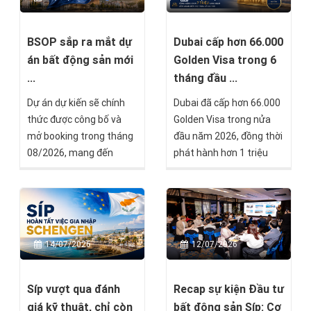
trung tâm hàng hải quan
quan trọng, đánh dấu
trọng nhất châu Âu và là
việc hồ sơ đã vượt qua
khu vực đang chuyển
quá trình thẩm định (Due
Dubai cấp hơn 66.000
BSOP sắp ra mắt dự
mình mạnh mẽ nhờ sự
Diligence) và chỉ còn một
Golden Visa trong 6
án bất động sản mới
phát triển của thương
số bước cuối trước khi
tháng đầu ...
...
mại, du lịch và bất động
được cấp Thẻ thường trú
Dubai đã cấp hơn 66.000
Dự án dự kiến sẽ chính
sản.
vĩnh viễn Malta.
Golden Visa trong nửa
thức được công bố và
đầu năm 2026, đồng thời
mở booking trong tháng
phát hành hơn 1 triệu
08/2026, mang đến
giấy phép cư trú mới và
thêm một lựa chọn đầu
xử lý hơn 7 triệu giao dịch
tư tại thị trường châu Âu
liên quan đến nhập cảnh,
dành cho các nhà đầu tư
cư trú. Những con số này
đang tìm kiếm cơ hội đa
cho thấy UAE vẫn duy trì
dạng hóa tài sản quốc tế.
14/07/2026
12/07/2026
sức hấp dẫn mạnh mẽ
đối với giới đầu tư, doanh
nhân và chuyên gia quốc
Síp vượt qua đánh
Recap sự kiện Đầu tư
tế, ngay cả trong bối
giá kỹ thuật, chỉ còn
bất động sản Síp: Cơ