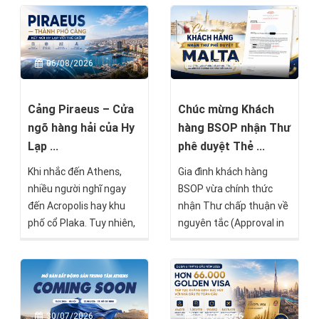
– Giấy xác nhận tạm thời
những dự án nổi bật
về hồ sơ cư trú – chỉ sau
hướng đến nhóm nhà
16 ngày kể từ khi hồ sơ
đầu tư tìm kiếm giá trị
được nộp tại Cơ quan Di
bền vững mà BSOP sẽ
06/08/2026
31/07/2026
trú Hy Lạp.
chính thức mở bán trong
tháng 8 này.
Cảng Piraeus – Cửa
Chúc mừng Khách
ngõ hàng hải của Hy
hàng BSOP nhận Thư
Lạp ...
phê duyệt Thẻ ...
Khi nhắc đến Athens,
Gia đình khách hàng
nhiều người nghĩ ngay
BSOP vừa chính thức
đến Acropolis hay khu
nhận Thư chấp thuận về
phố cổ Plaka. Tuy nhiên,
nguyên tắc (Approval in
chỉ cách trung tâm
Principle) từ Chính phủ
thành phố khoảng 20–30
Malta theo chương trình
phút di chuyển là Piraeus
Malta Permanent
– cảng biển lớn nhất Hy
Residence Programme
Lạp, một trong những
(MPRP). Đây là cột mốc
21/07/2026
30/07/2026