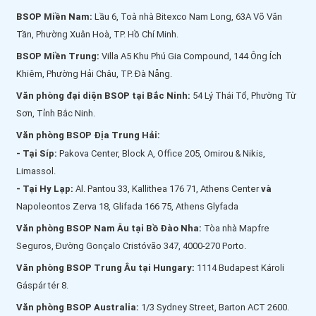
BSOP Miền Nam:
Lầu 6, Toà nhà Bitexco Nam Long, 63A Võ Văn
Tần, Phường Xuân Hoà, TP. Hồ Chí Minh.
BSOP Miền Trung:
Villa A5 Khu Phú Gia Compound, 144 Ông Ích
Khiêm, Phường Hải Châu, TP. Đà Nẵng.
Văn phòng đại diện BSOP tại Bắc Ninh:
54 Lý Thái Tổ, Phường Từ
Sơn, Tỉnh Bắc Ninh.
Văn phòng BSOP Địa Trung Hải:
- Tại Síp:
Pakova Center, Block A, Office 205, Omirou & Nikis,
Limassol.
- Tại Hy Lạp:
Al. Pantou 33, Kallithea 176 71, Athens Center
và
Napoleontos Zerva 18, Glifada 166 75, Athens Glyfada
Văn phòng BSOP Nam Âu tại Bồ Đào Nha:
Tòa nhà Mapfre
Seguros, Đường Gonçalo Cristóvão 347, 4000-270 Porto.
Văn phòng BSOP Trung Âu tại Hungary:
1114 Budapest Károli
Gáspár tér 8.
Văn phòng BSOP Australia:
1/3 Sydney Street, Barton ACT 2600.