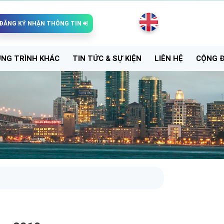
ĐĂNG KÝ NHẬN THÔNG TIN
NG TRÌNH KHÁC
TIN TỨC & SỰ KIỆN
LIÊN HỆ
CỘNG 