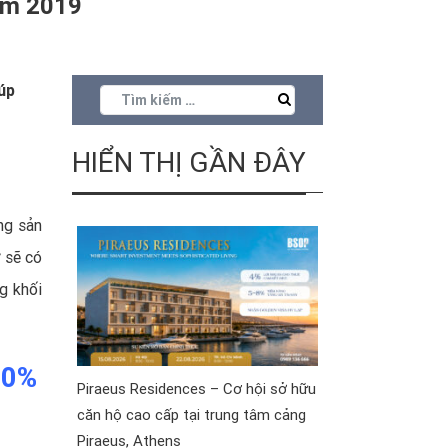
năm 2019
úp
HIỂN THỊ GẦN ĐÂY
ng sản
 sẽ có
ng
khối
00%
Piraeus Residences – Cơ hội sở hữu
căn hộ cao cấp tại trung tâm cảng
Piraeus, Athens