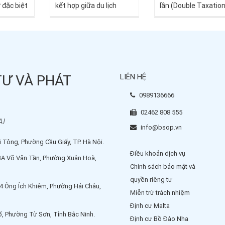
kết hợp giữa du lịch
lần (Double Taxatio
 đặc biệt
khám phá và tìm kiếm
Avoidance Agreeme
hằm mang
cơ hội đầu tư bất động
DTA) đang tạo ra m
 tư Việt
sản nhận thẻ xanh vĩnh
hành lang pháp lý q
i nghiệm
viễn, với chi phí ưu đãi
trọng, đặc biệt có lợi
hội thâm
cho một chuyến đi 4N3Đ.
nhà đầu tư Việt Na
 quốc tế.
TƯ VÀ PHÁT
LIÊN HỆ
quan tâm đến đầu t
à dịp để
Síp, bất động sản Sí
g điểm
0989136666
thẻ cư trú châu Âu.
 còn là cơ
02462 808 555
tư tìm
AI
 các thị
info@bsop.vn
ng, mở
 Tông, Phường Cầu Giấy, TP. Hà Nội.
 quan hệ
Điều khoản dịch vụ
3A Võ Văn Tần, Phường Xuân Hoà,
ự tư vấn
Chính sách bảo mật và
các
quyền riêng tư
4 Ông Ích Khiêm, Phường Hải Châu,
Miễn trừ trách nhiệm
Định cư Malta
ổ, Phường Từ Sơn, Tỉnh Bắc Ninh.
Định cư Bồ Đào Nha