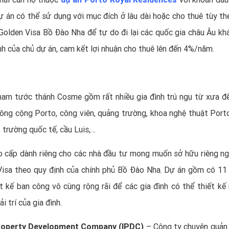
ự án có thể sử dụng với mục đích ở lâu dài hoặc cho thuê tùy th
olden Visa Bồ Đào Nha để tự do đi lại các quốc gia châu Âu khá
nh của chủ dự án, cam kết lợi nhuận cho thuê lên đến 4%/năm.
am tước thánh Cosme gồm rất nhiều gia đình trú ngụ từ xưa đế
công cộng Porto, công viên, quảng trường, khoa nghệ thuật Port
, trường quốc tế, cầu Luis,…
o cấp dành riêng cho các nhà đầu tư mong muốn sở hữu riêng ng
 Visa theo quy định của chính phủ Bồ Đào Nha. Dự án gồm có 11 
ết kế ban công vô cùng rộng rãi để các gia đình có thể thiết kế
 trí của gia đình.
Property Development Company (IPDC)
– Công ty chuyên quản 