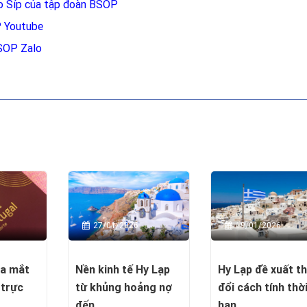
ảo Síp của tập đoàn BSOP
P Youtube
BSOP Zalo
27/01/2026
19/01/2026
ra mắt
Nền kinh tế Hy Lạp
Hy Lạp đề xuất t
 trực
từ khủng hoảng nợ
đổi cách tính thờ
đến ...
hạn ...