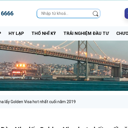
 6666
P
HY LẠP
THỔ NHĨ KỲ
TRẢI NGHIỆM ĐẦU TƯ
CHƯƠ
Nha lấy Golden Visa hot nhất cuối năm 2019