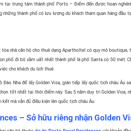
m tại trung tâm thành phố Porto – Điểm đến được hoan nghên
ong những thành phố có lưu lượng du khách tham quan hàng đầu tạ
 tòa nhà căn hộ cho thuê dạng Apartholtel có quy mô boutique, t
on phố đi bộ sầm uất nhất thành phố là phố Santa có 50 mét. Ch
việc cho khách du lịch thuê.
Đào Nha để lấy Golden Visa, gián tiếp lấy quốc tịch châu Âu s
họn tốt nhất tại thời điểm này. Sau 5 năm duy trì Golden Visa, n
kết mà vẫn đủ điều kiện lên quốc tịch châu Âu.
nces – Sở hữu riêng nhận Golden Vi
 hai căn hộ thuộc
dự án Porto Royal Residences
với khoản đầu