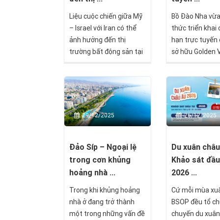
Liệu cuộc chiến giữa Mỹ
Bồ Đào Nha vừa
– Israel với Iran có thể
thức triển khai 
ảnh hưởng đến thị
hạn trực tuyến
trường bất động sản tại
sở hữu Golden V
Síp hay không, và nếu có
đánh dấu một b
thì theo cách nào?
quan trọng tro
trình cải cách 
và hiện đại hóa
tục di trú.
29/12/2025
26/12/2025
Đảo Síp – Ngoại lệ
Du xuân châu
trong cơn khủng
Khảo sát đầu
hoảng nhà ...
2026 ...
Trong khi khủng hoảng
Cứ mỗi mùa xuâ
nhà ở đang trở thành
BSOP đều tổ ch
một trong những vấn đề
chuyến du xuân