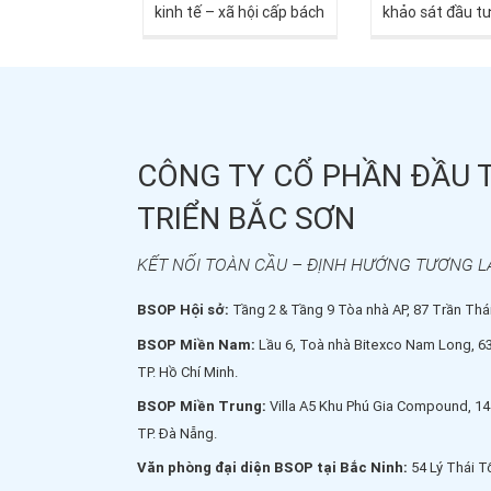
kinh tế – xã hội cấp bách
khảo sát đầu tư
nhất của châu Âu, Síp lại
tại châu Âu, n
nổi lên như một trường
đến cho nhà đầu
hợp đặc biệt. Dữ liệu mới
Nam những trả
từ báo cáo Housing in
độc đáo và cơ 
Europe 2025 của
nhập thị trường
CÔNG TY CỔ PHẦN ĐẦU 
Eurostat cho thấy quốc
Đây không chỉ l
đảo Địa Trung Hải này
khám phá nhữn
TRIỂN BẮC SƠN
đang đi ngược xu hướng
đến nổi bật, mà
chung: nhà ở rộng rãi, chi
hội để nhà đầu 
KẾT NỐI TOÀN CẦU – ĐỊNH HƯỚNG TƯƠNG L
phí thấp, giá cả ổn định
hiểu sâu hơn về
trong dài hạn và mức
trường tiềm nă
BSOP Hội sở:
Tầng 2 & Tầng 9 Tòa nhà AP, 87 Trần Thái
đầu tư vào xây dựng cao
rộng mạng lưới
BSOP Miền Nam:
Lầu 6, Toà nhà Bitexco Nam Long, 6
hàng đầu Liên minh
và nhận được s
TP. Hồ Chí Minh.
châu Âu (EU).
chuyên sâu từ 
BSOP Miền Trung:
Villa A5 Khu Phú Gia Compound, 14
chuyên gia.
TP. Đà Nẵng.
Văn phòng đại diện BSOP tại Bắc Ninh:
54 Lý Thái T