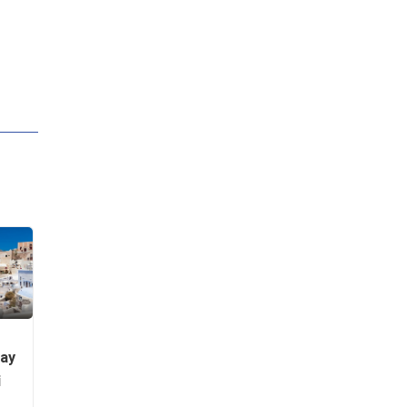
hay
i