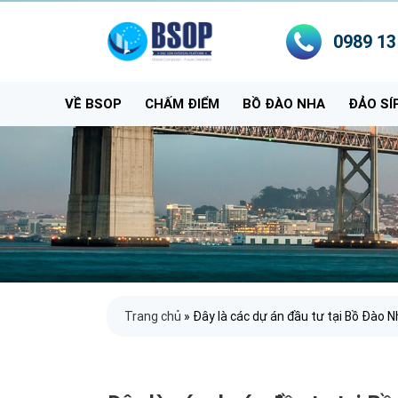
0989 13
VỀ BSOP
CHẤM ĐIỂM
BỒ ĐÀO NHA
ĐẢO SÍ
Trang chủ
»
Đây là các dự án đầu tư tại Bồ Đào 