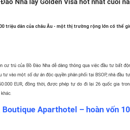
ồ Đào Nha lấy Golden Visa hot nhất cuối 
0 triệu dân của châu Âu - một thị trường rộng lớn có thể gi
n cư trú của Bồ Đào Nha
dễ dàng thông qua việc đầu tư bất độ
ầu tư vào một số dự án độc quyền phân phối tại BSOP, nhà đầu tư
50.000 EUR, đồng thời, được phép tự do đi lại 26 quốc gia tro
 khác.
a Boutique Aparthotel – hoàn vốn 1