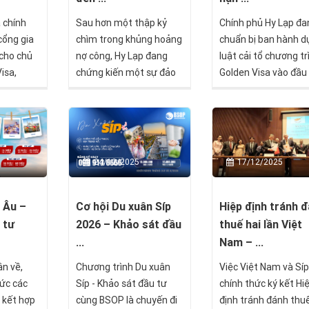
 chính
Sau hơn một thập kỷ
Chính phủ Hy Lạp đa
cổng gia
chìm trong khủng hoảng
chuẩn bị ban hành d
 cho chủ
nợ công, Hy Lạp đang
luật cải tổ chương tr
isa,
chứng kiến một sự đảo
Golden Visa vào đầu
ước tiến
chiều hiếm thấy trong
năm 2026, với trọng
ng quá
lịch sử kinh tế châu Âu.
là khắc phục các bất
hành chính
Quốc gia từng bên bờ
tồn tại trong thời hạ
 các thủ
vực phá sản nay trở
hiệu lực thẻ cư trú, 
thành điểm đến mới của
thời đơn giản hóa qu
24/12/2025
17/12/2025
dòng vốn quốc tế, thu
trình gia hạn và đoà
hút hơn 1.200 triệu phú
gia đình, cũng như gi
toàn cầu chỉ riêng trong
quyết lượng lớn hồ s
Cơ hội Du xuân Síp
Hiệp định tránh 
 Âu –
năm 2024.
đang tồn đọng.
2026 – Khảo sát đầu
thuế hai lần Việt
 tư
...
Nam – ...
Chương trình Du xuân
Việc Việt Nam và Síp
n về,
Síp - Khảo sát đầu tư
chính thức ký kết Hi
ức các
cùng BSOP là chuyến đi
định tránh đánh thuế
 kết hợp