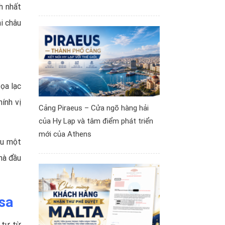
h nhất
i châu
ọa lạc
ính vị
Cảng Piraeus – Cửa ngõ hàng hải
của Hy Lạp và tâm điểm phát triển
mới của Athens
au một
hà đầu
sa
 tư từ