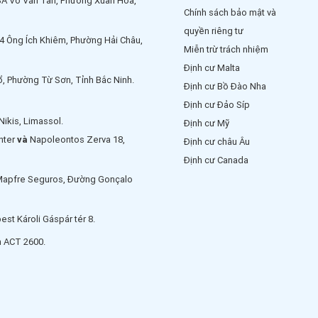
3A Võ Văn Tần, Phường Xuân Hoà,
tương lai.
Chính sách bảo mật và
quyền riêng tư
4 Ông Ích Khiêm, Phường Hải Châu,
Miễn trừ trách nhiệm
Định cư Malta
ổ, Phường Từ Sơn, Tỉnh Bắc Ninh.
Định cư Bồ Đào Nha
Định cư Đảo Síp
Nikis, Limassol.
Định cư Mỹ
enter
và
Napoleontos Zerva 18,
Định cư châu Âu
Định cư Canada
Mapfre Seguros, Đường Gonçalo
st Károli Gáspár tér 8.
n ACT 2600.