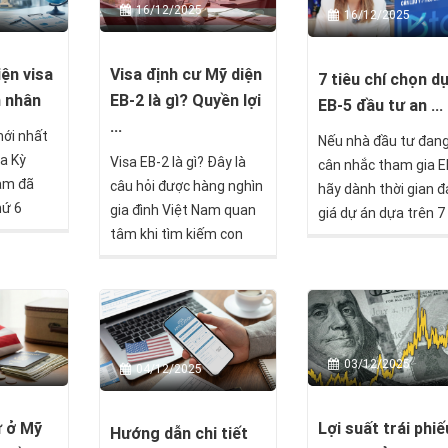
16/12/2025
16/12/2025
iện visa
Visa định cư Mỹ diện
7 tiêu chí chọn d
h nhân
EB-2 là gì? Quyền lợi
EB-5 đầu tư an ...
...
ới nhất
Nếu nhà đầu tư đan
oa Kỳ
Visa EB-2 là gì? Đây là
cân nhắc tham gia E
Nam đã
câu hỏi được hàng nghìn
hãy dành thời gian 
hứ 6
gia đình Việt Nam quan
giá dự án dựa trên 7 
h các
tâm khi tìm kiếm con
chí dưới đây để có t
ng dân
đường định cư Mỹ hợp
bảo toàn vốn, tối ưu
hiều nhất
pháp, tiết kiệm và nhanh
năng lên thẻ xanh, v
hơn 70%
chóng. EB-2 là chương
một hành trình định
ừ doanh
trình định cư Mỹ diện lao
Mỹ an toàn nhất.
 phê
động dành cho người có
03/12/2025
04/12/2025
ng. Con
trình độ cao hoặc năng
hỉ phản
lực đặc biệt, mở ra cơ hội
 thị
thẻ xanh vĩnh viễn mà
ư ở Mỹ
Lợi suất trái phiế
Hướng dẫn chi tiết