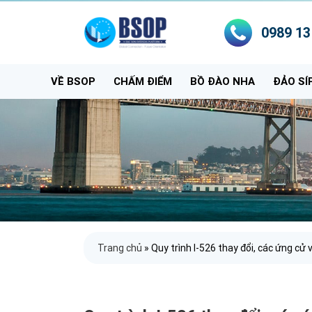
0989 13
VỀ BSOP
CHẤM ĐIỂM
BỒ ĐÀO NHA
ĐẢO SÍ
Trang chủ
»
Quy trình I-526 thay đổi, các ứng cử 