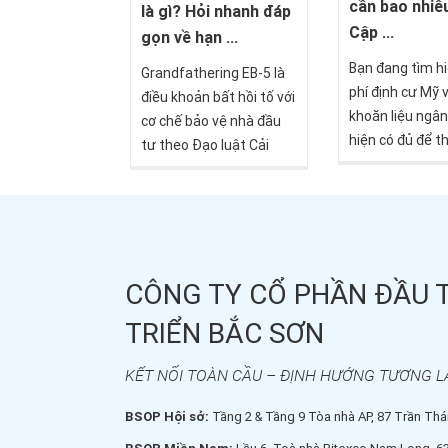
trường Mỹ mà 
cần bao nhiê
bạn không chỉ sở hữu
là gì? Hỏi nhanh đáp
thấy xu hướng 
thẻ xanh Mỹ mà còn mở
Cập ...
gọn về hạn ...
hóa kinh doanh
ra cơ hội kinh doanh, học
Bạn đang tìm hi
ngày càng mạn
Grandfathering EB-5 là
tập và sinh sống tại
phí định cư Mỹ 
trong cộng đồn
điều khoản bất hồi tố với
quốc gia hàng đầu tại
khoăn liệu ngâ
nghiệp Việt Na
cơ chế bảo vệ nhà đầu
Mỹ.
hiện có đủ để t
tư theo Đạo luật Cải
giấc mơ này? Câ
cách và Liêm chính EB-5
không có con số
(RIA), đảm bảo hồ sơ I-
Chi phí xin định
526E nộp trước ngày
dao động từ 30
30/09/2026 sẽ tiếp tục
đến hơn 900.0
được xem xét và xử lý
tùy thuộc diện d
CÔNG TY CỔ PHẦN ĐẦU 
ngay cả khi chương trình
mô gia đình, ba
EB-5 hết hạn hoặc có
TRIỂN BẮC SƠN
cư và nhiều yếu
điều chỉnh. Trong phần
Với người Việt 
hỏi nhanh – đáp gọn này,
KẾT NỐI TOÀN CẦU – ĐỊNH HƯỚNG TƯƠNG L
số này tương 
bà Nguyễn Hoàng
khoảng 790 tri
Phương - Giám đốc điều
BSOP Hội sở:
Tầng 2 & Tầng 9 Tòa nhà AP, 87 Trần Thái
tỷ đồng, một k
hành BSOP sẽ giải thích