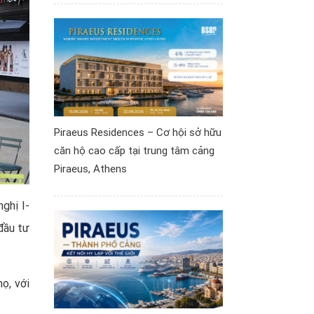
Piraeus Residences – Cơ hội sở hữu
căn hộ cao cấp tại trung tâm cảng
Piraeus, Athens
nghị I-
 đầu tư
họ, với