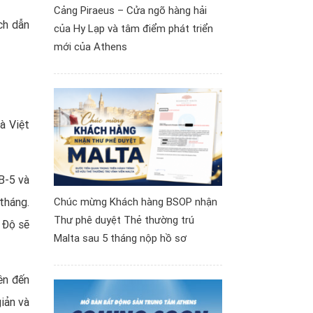
Cảng Piraeus – Cửa ngõ hàng hải
ch dẫn
của Hy Lạp và tâm điểm phát triển
mới của Athens
à Việt
B-5
và
tháng.
Chúc mừng Khách hàng BSOP nhận
Thư phê duyệt Thẻ thường trú
 Độ sẽ
Malta sau 5 tháng nộp hồ sơ
ên đến
iản và