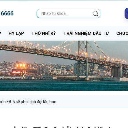
 6666
P
HY LẠP
THỔ NHĨ KỲ
TRẢI NGHIỆM ĐẦU TƯ
CHƯƠ
viên EB-5 sẽ phải chờ đợi lâu hơn