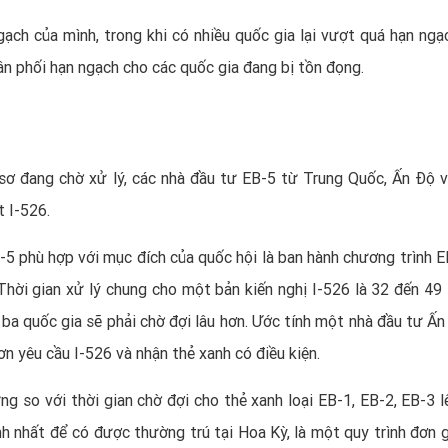
ch của mình, trong khi có nhiều quốc gia lại vượt quá hạn ngạ
n phối hạn ngạch cho các quốc gia đang bị tồn đọng.
sơ đang chờ xử lý, các nhà
đầu tư EB-5
từ Trung Quốc, Ấn Độ v
 I-526.
-5 phù hợp với mục đích của quốc hội là ban hành
chương trình E
Thời gian xử lý chung cho một bản kiến nghị I-526 là 32 đến 49 
ba quốc gia sẽ phải chờ đợi lâu hơn. Ước tính một nhà đầu tư Ấn
n yêu cầu I-526 và nhận thẻ xanh có điều kiện.
ng so với thời gian chờ đợi cho thẻ xanh loại EB-1, EB-2, EB-3 l
h nhất để có được thường trú tại Hoa Kỳ, là một quy trình đơn g