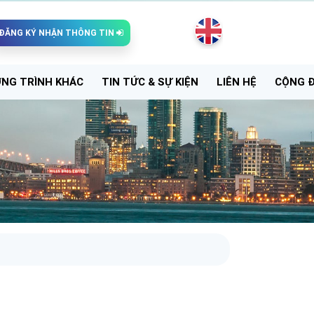
ĐĂNG KÝ NHẬN THÔNG TIN
NG TRÌNH KHÁC
TIN TỨC & SỰ KIỆN
LIÊN HỆ
CỘNG 