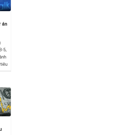
ự án
g
B-5,
đánh
tiêu
hể
 khả
à có
 cư
u