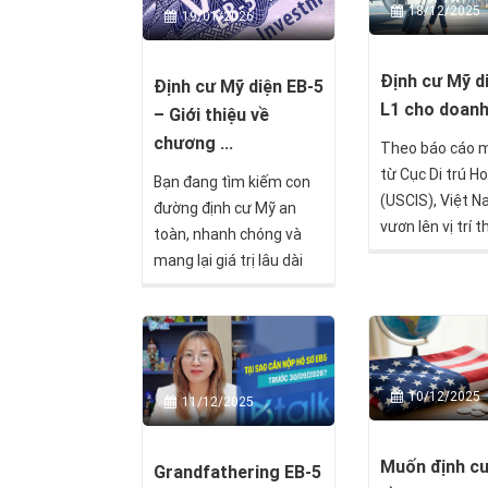
18/12/2025
19/01/2026
Định cư Mỹ d
Định cư Mỹ diện EB-5
L1 cho doan
– Giới thiệu về
chương ...
Theo báo cáo m
từ Cục Di trú H
Bạn đang tìm kiếm con
(USCIS), Việt 
đường định cư Mỹ an
vươn lên vị trí t
toàn, nhanh chóng và
trong danh sác
mang lại giá trị lâu dài
quốc gia có cô
cho cả gia đình? Chương
nhập tịch Mỹ n
trình định cư Mỹ diện EB-
năm 2024, với 
5 đã và đang là lựa chọn
hồ sơ visa L1 t
hàng đầu của hàng
nhân Việt được
nghìn nhà đầu tư toàn
10/12/2025
11/12/2025
duyệt thành cô
cầu, đặc biệt là nhà đầu
số này không c
tư Việt Nam. Với khoản
ánh sức hút của
Muốn định c
đầu tư từ 800.000 USD,
Grandfathering EB-5