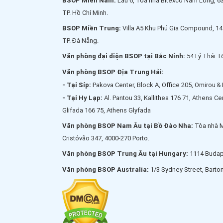
BSOP Miền Nam:
Lầu 6, Toà nhà Bitexco Nam Long, 6
tư đáng kể cho 
rõ các vấn đề liên quan
TP. Hồ Chí Minh.
để nhà đầu tư nắm rõ
thông tin và có thể đưa
BSOP Miền Trung:
Villa A5 Khu Phú Gia Compound, 14
ra quyết định kịp thời.
TP. Đà Nẵng.
Văn phòng đại diện BSOP tại Bắc Ninh:
54 Lý Thái T
Văn phòng BSOP Địa Trung Hải:
- Tại Síp:
Pakova Center, Block A, Office 205, Omirou & 
- Tại Hy Lạp:
Al. Pantou 33, Kallithea 176 71, Athens C
Glifada 166 75, Athens Glyfada
Văn phòng BSOP Nam Âu tại Bồ Đào Nha:
Tòa nhà 
Cristóvão 347, 4000-270 Porto.
Văn phòng BSOP Trung Âu tại Hungary:
1114 Budape
Văn phòng BSOP Australia:
1/3 Sydney Street, Barto