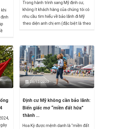
Trong hành trình sang Mỹ định cư,
không ít khách hàng của chúng tôi có
 khi
nhu cầu tìm hiểu về bảo lãnh đi Mỹ
 định
theo diện anh chị em (đặc biệt là theo
úp
diện F4). Câu hỏi “bảo lãnh diện F4
hề
mất bao lâu” luôn là trăn trở đối với
hững
nhiều người.
hiệp
.
08/12/2023
hống
Định cư Mỹ không cần bảo lãnh:
24
Biến giấc mơ “miền đất hứa”
thành ...
2024,
 gây
Hoa Kỳ được mệnh danh là "miền đất