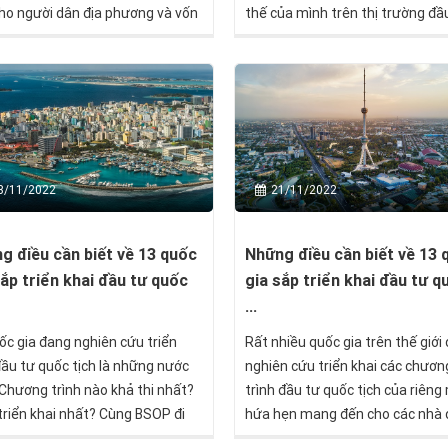
ho người dân địa phương và vốn
thế của mình trên thị trường đầ
ư của các nhà đầu tư nước
và định cư quốc tế tại Việt Nam.
. Chương trình được giới thiệu
ột phần của Đạo luật Nhập cư
1990.
3/11/2022
21/11/2022
g điều cần biết về 13 quốc
Những điều cần biết về 13 
sắp triển khai đầu tư quốc
gia sắp triển khai đầu tư q
...
ốc gia đang nghiên cứu triển
Rất nhiều quốc gia trên thế giới
đầu tư quốc tịch là những nước
nghiên cứu triển khai các chươn
Chương trình nào khả thi nhất?
trình đầu tư quốc tịch của riêng
riển khai nhất? Cùng BSOP đi
hứa hẹn mang đến cho các nhà 
u trả lời qua bài viết dưới đây.
tư nhiều lựa chọn hấp dẫn trong