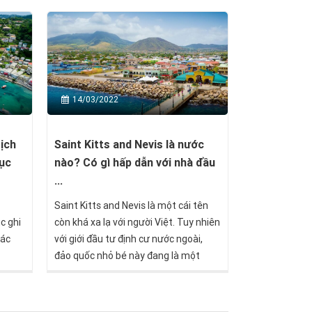
14/03/2022
ịch
Saint Kitts and Nevis là nước
lục
nào? Có gì hấp dẫn với nhà đầu
...
Saint Kitts and Nevis là một cái tên
c ghi
còn khá xa lạ với người Việt. Tuy nhiên
các
với giới đầu tư định cư nước ngoài,
đảo quốc nhỏ bé này đang là một
trong những điểm đến vô cùng hấp
dẫn.