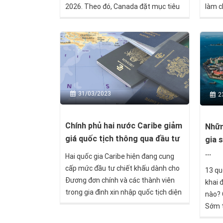
làm c
2026. Theo đó, Canada đặt mục tiêu
đầu t
sẽ tiếp nhận 485.000 thường trú nhân
ngoài
mới vào năm 2024 và năm 2025
như m
-2026 là 500.000 thường trú nhân mỗi
năm 
năm. Đây là mức cao nhất trong lịch
sử của quốc gia này.
31/03/2023
2
Chính phủ hai nước Caribe giảm
Nhữn
giá quốc tịch thông qua đầu tư
gia 
...
Hai quốc gia Caribe hiện đang cung
cấp mức đầu tư chiết khấu dành cho
13 qu
Đương đơn chính và các thành viên
khai 
trong gia đình xin nhập quốc tịch diện
nào? 
đầu tư.
Sớm t
tìm câ