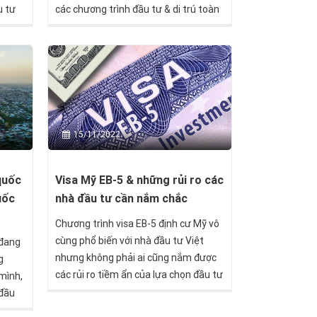
u tư
các chương trình đầu tư & di trú toàn
cầu. Vì vậy các nhà đầu tư đang quan
tâm sẽ cần phải hành động nhanh
nhất để đảo bảo tối đa quyền lợi của
bản thân.
15/11/2022
quốc
Visa Mỹ EB-5 & những rủi ro các
uốc
nhà đầu tư cần nắm chắc
Chương trình visa EB-5 định cư Mỹ vô
cùng phổ biến với nhà đầu tư Việt
 đang
nhưng không phải ai cũng nắm được
g
các rủi ro tiềm ẩn của lựa chọn đầu tư
 mình,
này.
đầu