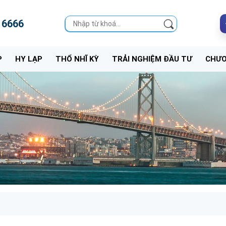
 6666
P
HY LẠP
THỔ NHĨ KỲ
TRẢI NGHIỆM ĐẦU TƯ
CHƯƠ