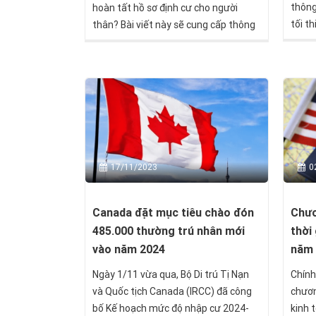
thông
hoàn tất hồ sơ định cư cho người
tối t
thân? Bài viết này sẽ cung cấp thông
6 năm
tin chi tiết về các khoản phí cần chuẩn
(Mem
bị, từ việc nộp đơn tại USCIS, xử lý hồ
sơ tại NVC, đến chi phí khám sức khỏe
và phỏng vấn tại Lãnh sự quán.
0
17/11/2023
Chươ
Canada đặt mục tiêu chào đón
thời
485.000 thường trú nhân mới
năm
vào năm 2024
Chính
Ngày 1/11 vừa qua, Bộ Di trú Tị Nạn
chươn
và Quốc tịch Canada (IRCC) đã công
kinh 
bố Kế hoạch mức độ nhập cư 2024-