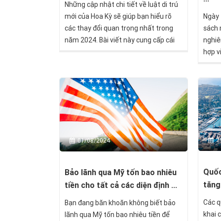
Những cập nhật chi tiết về luật di trú
Ngày 
mới của Hoa Kỳ sẽ giúp bạn hiểu rõ
sách 
các thay đổi quan trọng nhất trong
nghiê
năm 2024. Bài viết này cung cấp cái
hợp v
nhìn tổng quan về luật di trú mới
nhất, từ các điều kiện định cư cho đến
các loại visa di dân và visa tạm thời.
2
01/08/2024
Quốc
Bảo lãnh qua Mỹ tốn bao nhiêu
tăng
tiền cho tất cả các diện định ...
Các q
Bạn đang băn khoăn không biết bảo
khai 
lãnh qua Mỹ tốn bao nhiêu tiền để