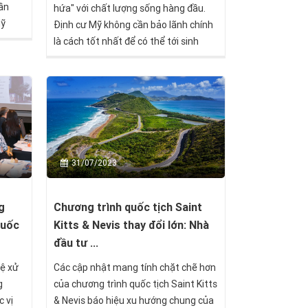
hần
hứa" với chất lượng sống hàng đầu.
Mỹ
Định cư Mỹ không cần bảo lãnh chính
ốc &
là cách tốt nhất để có thể tới sinh
sống và phát triển tại quốc gia này.
31/07/2023
g
Chương trình quốc tịch Saint
quốc
Kitts & Nevis thay đổi lớn: Nhà
đầu tư ...
lệ xử
Các cập nhật mang tính chặt chẽ hơn
g
của chương trình quốc tịch Saint Kitts
 vị
& Nevis báo hiệu xu hướng chung của