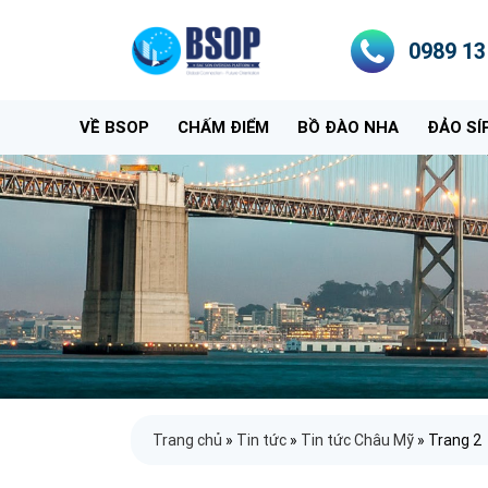
0989 13
VỀ BSOP
CHẤM ĐIỂM
BỒ ĐÀO NHA
ĐẢO SÍ
Trang chủ
»
Tin tức
»
Tin tức Châu Mỹ
»
Trang 2