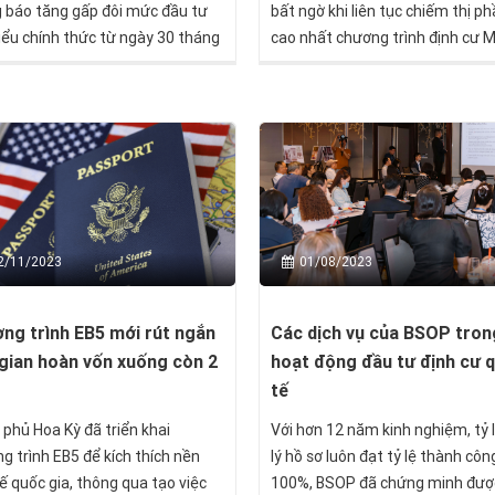
 báo tăng gấp đôi mức đầu tư
bất ngờ khi liên tục chiếm thị p
hiểu chính thức từ ngày 30 tháng
cao nhất chương trình định cư 
 2024, theo Biên bản ghi nhớ
diện EB-5, vượt qua cả Trung Qu
orandum of Agreement - MoA).
Ấn Độ, 2 "quốc gia tỉ dân".
2/11/2023
01/08/2023
ng trình EB5 mới rút ngắn
Các dịch vụ của BSOP tron
 gian hoàn vốn xuống còn 2
hoạt động đầu tư định cư 
tế
 phủ Hoa Kỳ đã triển khai
Với hơn 12 năm kinh nghiệm, tỷ 
g trình EB5 để kích thích nền
lý hồ sơ luôn đạt tỷ lệ thành côn
tế quốc gia, thông qua tạo việc
100%, BSOP đã chứng minh được