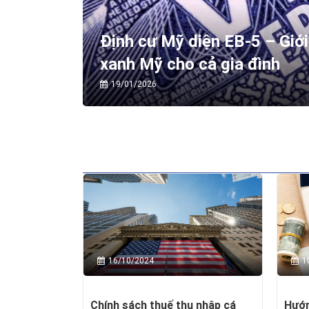
Định cư Mỹ diện EB-5 – Giới
xanh Mỹ cho cả gia đình
19/01/2026
16/10/2024
1
Chính sách thuế thu nhập cá
Hướn