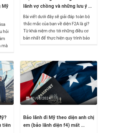
g Mỹ
lãnh vợ chồng và những lưu ý ...
Bài viết dưới đây sẽ giải đáp toàn bộ
thắc mắc của bạn về diện F2A là gì?
isa
Từ khái niệm cho tới những điều cơ
u hỏi
bản nhất để thực hiện quy trình bảo
tâm
lãnh vợ/chồng và con cái sang Mỹ.
h mà
nhà
 cầu.
hững
òa nhà
ểm đến
ên,
ản
01/08/2024
iệt
Mỹ?
Bảo lãnh đi Mỹ theo diện anh chị
 tiên
em (bảo lãnh diện f4) mất ...