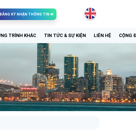
ĐĂNG KÝ NHẬN THÔNG TIN
NG TRÌNH KHÁC
TIN TỨC & SỰ KIỆN
LIÊN HỆ
CỘNG 