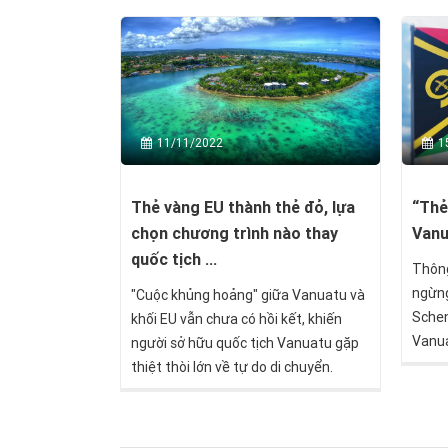
11/11/2022
1
Thẻ vàng EU thành thẻ đỏ, lựa
“Thẻ
chọn chương trình nào thay
Vanu
quốc tịch ...
Thông
ngừng
"Cuộc khủng hoảng" giữa Vanuatu và
Schen
khối EU vẫn chưa có hồi kết, khiến
Vanua
người sở hữu quốc tịch Vanuatu gặp
quá n
thiệt thòi lớn về tự do di chuyển.
thuộc
đổi t