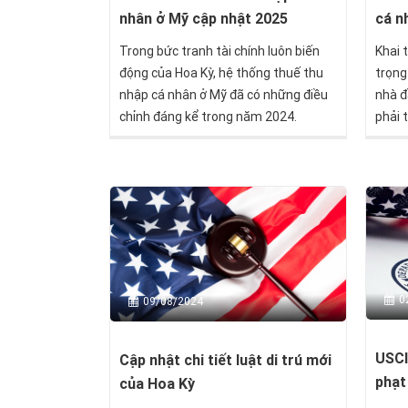
nhân ở Mỹ cập nhật 2025
cá nh
Trong bức tranh tài chính luôn biến
Khai 
động của Hoa Kỳ, hệ thống thuế thu
trọng
nhập cá nhân ở Mỹ đã có những điều
nhà đ
chỉnh đáng kể trong năm 2024.
phải 
có th
chính
luật v
0
09/08/2024
USCI
Cập nhật chi tiết luật di trú mới
phạt
của Hoa Kỳ
...