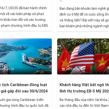
16/7, USCIS đã ban hành chính
Bạn đang băn khoăn làm nghề gì
mới về các biện pháp xử phạt
định cư ở Mỹ để có cuộc sống ổn
m khắc hơn đối với các trường
và thăng tiến? Bài viết này sẽ gi
i phạm chương trình đầu tư EB5.
bạn khám phá những ngành ng
được ưu tiên định cư tại Mỹ - n
lĩnh vực mang lại cơ hội nghề ng
hấp dẫn và khả năng định cư cao
9/05/2024
26/02/2024
 tịch Caribbean đồng loạt
Khách hàng Việt bất ngờ t
 giá gấp đôi sau 30/6/2024
lĩnh thị trường EB-5 Mỹ 20
uốc gia vùng Caribbean triển
Ba tháng đầu của năm tài khóa 
chương trình đầu tư quốc tịch đã
các nhà đầu tư đến từ Việt Nam