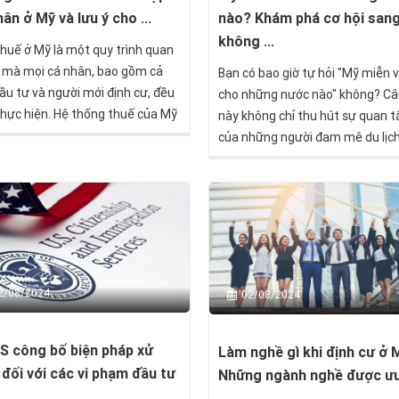
ân ở Mỹ và lưu ý cho ...
nào? Khám phá cơ hội san
không ...
thuế ở Mỹ là một quy trình quan
 mà mọi cá nhân, bao gồm cả
Bạn có bao giờ tự hỏi "Mỹ miễn v
ầu tư và người mới định cư, đều
cho những nước nào" không? Câ
thực hiện. Hệ thống thuế của Mỹ
này không chỉ thu hút sự quan 
ể phức tạp và đòi hỏi sự hiểu biết
của những người đam mê du lịc
 xác để đảm bảo tuân thủ pháp
còn là mối quan tâm của nhiều 
à tối ưu hóa lợi ích tài chính.
đầu tư và doanh nhân trên toàn
Hoa Kỳ, với vẻ đẹp đa dạng từ n
bãi biển California đến những t
chọc trời ở New York, luôn là đi
mơ ước của nhiều người. Tuy nhi
rào cản visa đôi khi có thể làm n
2/08/2024
02/08/2024
lòng ngay cả những du khách nh
thành nhất.
S công bố biện pháp xử
Làm nghề gì khi định cư ở 
 đối với các vi phạm đầu tư
Những ngành nghề được ưu
...