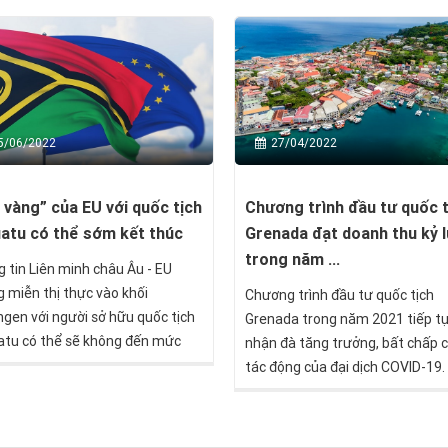
tương lai.
5/06/2022
27/04/2022
 vàng” của EU với quốc tịch
Chương trình đầu tư quốc t
atu có thể sớm kết thúc
Grenada đạt doanh thu kỷ 
trong năm ...
 tin Liên minh châu Âu - EU
 miễn thị thực vào khối
Chương trình đầu tư quốc tịch
gen với người sở hữu quốc tịch
Grenada trong năm 2021 tiếp tụ
tu có thể sẽ không đến mức
nhận đà tăng trưởng, bất chấp 
ghiêm trọng. Tất cả hiện phụ
tác động của đại dịch COVID-19.
 hoàn toàn vào thiện chí thay
ừ chính phía Vanuatu.