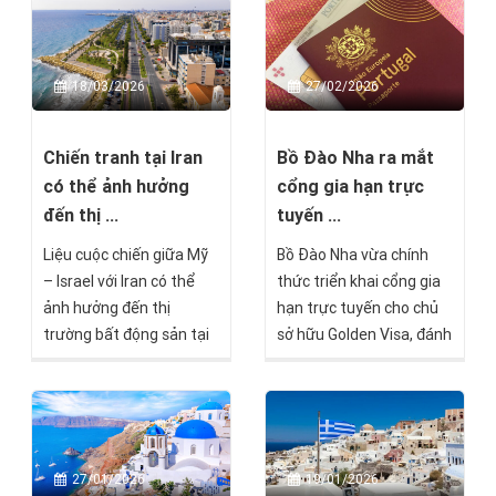
18/03/2026
27/02/2026
Chiến tranh tại Iran
Bồ Đào Nha ra mắt
có thể ảnh hưởng
cổng gia hạn trực
đến thị ...
tuyến ...
Liệu cuộc chiến giữa Mỹ
Bồ Đào Nha vừa chính
– Israel với Iran có thể
thức triển khai cổng gia
ảnh hưởng đến thị
hạn trực tuyến cho chủ
trường bất động sản tại
sở hữu Golden Visa, đánh
Síp hay không, và nếu có
dấu một bước tiến quan
thì theo cách nào?
trọng trong quá trình cải
cách hành chính và hiện
đại hóa các thủ tục di trú.
27/01/2026
19/01/2026