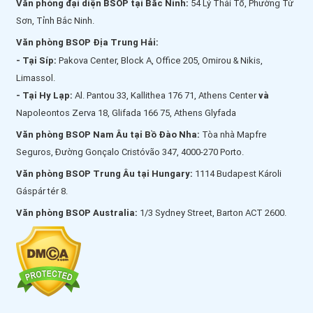
Văn phòng đại diện BSOP tại Bắc Ninh:
54 Lý Thái Tổ, Phường Từ
Sơn, Tỉnh Bắc Ninh.
Văn phòng BSOP Địa Trung Hải:
- Tại Síp:
Pakova Center, Block A, Office 205, Omirou & Nikis,
Limassol.
- Tại Hy Lạp:
Al. Pantou 33, Kallithea 176 71, Athens Center
và
Napoleontos Zerva 18, Glifada 166 75, Athens Glyfada
Văn phòng BSOP Nam Âu tại Bồ Đào Nha:
Tòa nhà Mapfre
Seguros, Đường Gonçalo Cristóvão 347, 4000-270 Porto.
Văn phòng BSOP Trung Âu tại Hungary:
1114 Budapest Károli
Gáspár tér 8.
Văn phòng BSOP Australia:
1/3 Sydney Street, Barton ACT 2600.