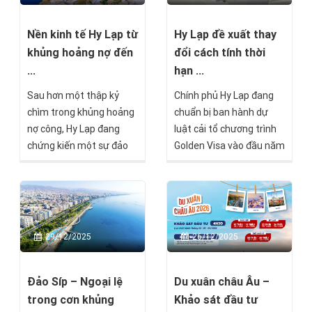
Nền kinh tế Hy Lạp từ
Hy Lạp đề xuất thay
khủng hoảng nợ đến
đổi cách tính thời
...
hạn ...
Sau hơn một thập kỷ
Chính phủ Hy Lạp đang
chìm trong khủng hoảng
chuẩn bị ban hành dự
nợ công, Hy Lạp đang
luật cải tổ chương trình
chứng kiến một sự đảo
Golden Visa vào đầu năm
chiều hiếm thấy trong
2026, với trọng tâm là
lịch sử kinh tế châu Âu.
khắc phục các bất cập
Quốc gia từng bên bờ
tồn tại trong thời hạn
vực phá sản nay trở
hiệu lực thẻ cư trú, đồng
thành điểm đến mới của
thời đơn giản hóa quy
29/12/2025
26/12/2025
dòng vốn quốc tế, thu
trình gia hạn và đoàn tụ
hút hơn 1.200 triệu phú
gia đình, cũng như giải
toàn cầu chỉ riêng trong
quyết lượng lớn hồ sơ
Đảo Síp – Ngoại lệ
Du xuân châu Âu –
năm 2024.
đang tồn đọng.
trong cơn khủng
Khảo sát đầu tư