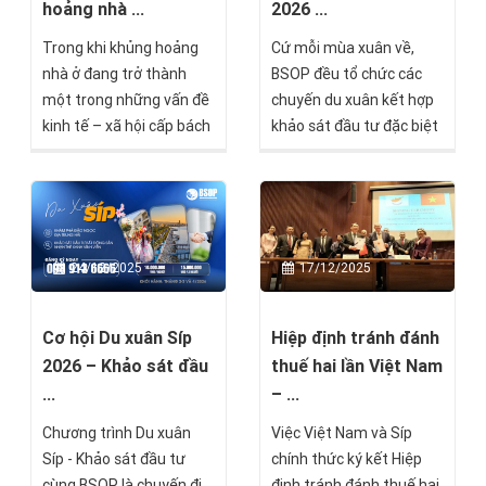
hoảng nhà ...
2026 ...
Trong khi khủng hoảng
Cứ mỗi mùa xuân về,
nhà ở đang trở thành
BSOP đều tổ chức các
một trong những vấn đề
chuyến du xuân kết hợp
kinh tế – xã hội cấp bách
khảo sát đầu tư đặc biệt
nhất của châu Âu, Síp lại
tại châu Âu, nhằm mang
nổi lên như một trường
đến cho nhà đầu tư Việt
hợp đặc biệt. Dữ liệu mới
Nam những trải nghiệm
từ báo cáo Housing in
độc đáo và cơ hội thâm
Europe 2025 của
nhập thị trường quốc tế.
24/12/2025
17/12/2025
Eurostat cho thấy quốc
Đây không chỉ là dịp để
đảo Địa Trung Hải này
khám phá những điểm
đang đi ngược xu hướng
đến nổi bật, mà còn là cơ
Cơ hội Du xuân Síp
Hiệp định tránh đánh
chung: nhà ở rộng rãi, chi
hội để nhà đầu tư tìm
2026 – Khảo sát đầu
thuế hai lần Việt Nam
phí thấp, giá cả ổn định
hiểu sâu hơn về các thị
...
– ...
trong dài hạn và mức
trường tiềm năng, mở
Chương trình Du xuân
Việc Việt Nam và Síp
đầu tư vào xây dựng cao
rộng mạng lưới quan hệ
Síp - Khảo sát đầu tư
chính thức ký kết Hiệp
hàng đầu Liên minh châu
và nhận được sự tư vấn
cùng BSOP là chuyến đi
định tránh đánh thuế hai