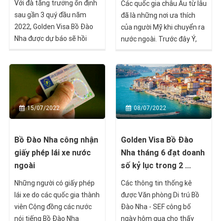
Với đà tăng trưởng ổn định
Các quốc gia châu Âu từ lâu
sau gần 3 quý đầu năm
đã là những nơi ưa thích
2022, Golden Visa Bồ Đào
của người Mỹ khi chuyển ra
Nha được dự báo sẽ hồi
nước ngoài. Trước đây Ý,
phục lại doanh số thời
Tây Ban Nha và Pháp là
trước đại dịch.
những quốc gia đứng đầu
danh sách trong nhiều thập
kỷ. Nhưng dữ liệu Google
Trend gần đây cho thấy sự
15/07/2022
08/07/2022
nổi lên ngoạn mục của Bồ
Đào Nha.
Bồ Đào Nha công nhận
Golden Visa Bồ Đào
giấy phép lái xe nước
Nha tháng 6 đạt doanh
ngoài
số kỷ lục trong 2 ...
Những người có giấy phép
Các thông tin thống kê
lái xe do các quốc gia thành
được Văn phòng Di trú Bồ
viên Cộng đồng các nước
Đào Nha - SEF công bố
nói tiếng Bồ Đào Nha
ngày hôm qua cho thấy