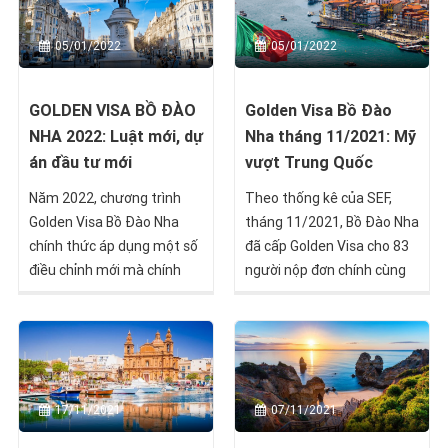
định cư uy tín hàng đầu
Visa Bồ Đào Nha với chi phí
Thế giới này.
chỉ từ 350.000 Euro.
05/01/2022
05/01/2022
GOLDEN VISA BỒ ĐÀO
Golden Visa Bồ Đào
NHA 2022: Luật mới, dự
Nha tháng 11/2021: Mỹ
án đầu tư mới
vượt Trung Quốc
Năm 2022, chương trình
Theo thống kê của SEF,
Golden Visa Bồ Đào Nha
tháng 11/2021, Bồ Đào Nha
chính thức áp dụng một số
đã cấp Golden Visa cho 83
điều chỉnh mới mà chính
người nộp đơn chính cùng
phủ quốc gia này đã thông
với 109 người phụ thuộc là
báo từ trước đó.
thành viên gia đình của họ.
Trong đó có 64 thị thực
thông qua mua bất động
sản (24 thị thực thông qua
17/11/2021
07/11/2021
cải tạo đô thị ) và 19 thị
thực thông qua chuyển