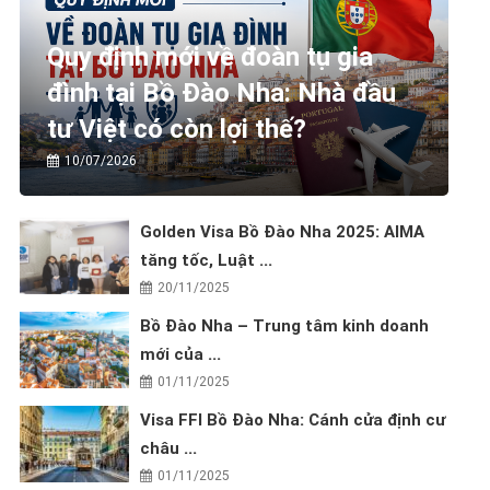
Quy định mới về đoàn tụ gia
đình tại Bồ Đào Nha: Nhà đầu
tư Việt có còn lợi thế?
10/07/2026
Golden Visa Bồ Đào Nha 2025: AIMA
tăng tốc, Luật ...
20/11/2025
Bồ Đào Nha – Trung tâm kinh doanh
mới của ...
01/11/2025
Visa FFI Bồ Đào Nha: Cánh cửa định cư
châu ...
01/11/2025