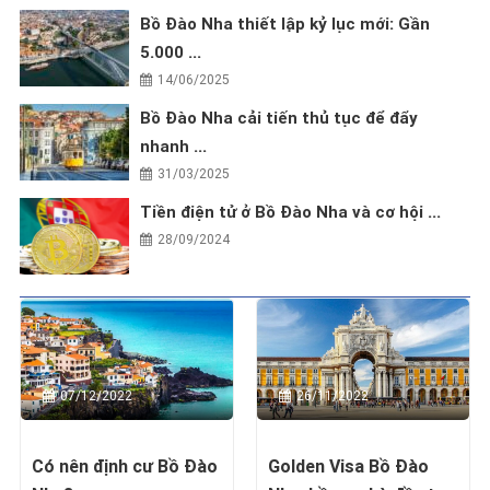
Bồ Đào Nha thiết lập kỷ lục mới: Gần
5.000 ...
14/06/2025
Bồ Đào Nha cải tiến thủ tục để đẩy
nhanh ...
31/03/2025
Tiền điện tử ở Bồ Đào Nha và cơ hội ...
28/09/2024
07/12/2022
26/11/2022
Có nên định cư Bồ Đào
Golden Visa Bồ Đào