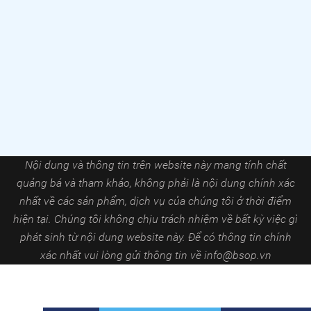
Nội dung và thông tin trên website này mang tính chất
quảng bá và tham khảo, không phải là nội dung chính xác
nhất về các sản phẩm, dịch vụ của chúng tôi ở thời điểm
hiện tại. Chúng tôi không chịu trách nhiệm về bất kỳ việc gì
phát sinh từ nội dung website này. Để có thông tin chính
xác nhất vui lòng gửi thông tin về
info@bsop.vn