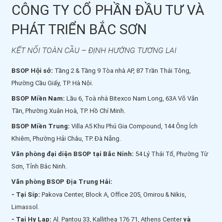
CÔNG TY CỔ PHẦN ĐẦU TƯ VÀ
PHÁT TRIỂN BẮC SƠN
KẾT NỐI TOÀN CẦU – ĐỊNH HƯỚNG TƯƠNG LAI
BSOP Hội sở:
Tầng 2 & Tầng 9 Tòa nhà AP, 87 Trần Thái Tông,
Phường Cầu Giấy, TP. Hà Nội.
BSOP Miền Nam:
Lầu 6, Toà nhà Bitexco Nam Long, 63A Võ Văn
Tần, Phường Xuân Hoà, TP. Hồ Chí Minh.
BSOP Miền Trung:
Villa A5 Khu Phú Gia Compound, 144 Ông Ích
Khiêm, Phường Hải Châu, TP. Đà Nẵng.
Văn phòng đại diện BSOP tại Bắc Ninh:
54 Lý Thái Tổ, Phường Từ
Sơn, Tỉnh Bắc Ninh.
Văn phòng BSOP Địa Trung Hải:
- Tại Síp:
Pakova Center, Block A, Office 205, Omirou & Nikis,
Limassol.
- Tại Hy Lạp:
Al. Pantou 33, Kallithea 176 71, Athens Center
và