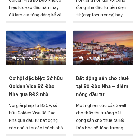
Golden Visa Bồ Đào Nha có
nổi tiếng hơn đối với cộng
hiệu lực vào đầu năm nay
đồng nhà đầu tư tiền điện
đã làm gia tăng đáng kể về
tử (cryptocurrency) hay
nhu cầu đối với bất động
còn gọi là "tiền ảo" nhờ
sản thương mại ở Lisbon và
chính sách miễn thuế.
Porto.
20/01/2022
12/01/2022
Cơ hội đặc biệt: Sở hữu
Bất động sản cho thuê
Golden Visa Bồ Đào
tại Bồ Đào Nha – điểm
Nha qua BĐS nhà ...
nóng đầu tư ...
Với giải pháp từ BSOP, sở
Một nghiên cứu của Savill
hữu Golden Visa Bồ Đào
cho thấy thị trường bất
Nha qua đầu tư bất động
động sản cho thuê tại Bồ
sản nhà ở tại các thành phố
Đào Nha sẽ tăng trưởng
lớn như Porto hay Lisbon sẽ
mạnh trong tương lai.