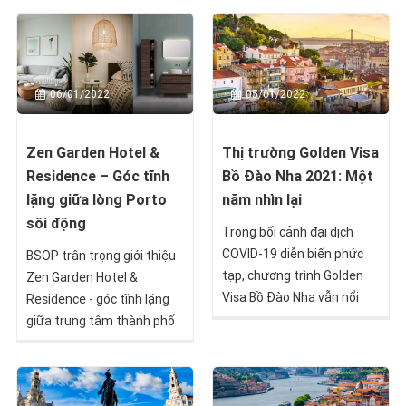
không còn là điều "bất khả
Nguyên nhân là do một bộ
thi".
phận người dân nước này
đang gặp khó khăn về tài
chính trong việc mua nhà.
06/01/2022
05/01/2022
Zen Garden Hotel &
Thị trường Golden Visa
Residence – Góc tĩnh
Bồ Đào Nha 2021: Một
lặng giữa lòng Porto
năm nhìn lại
sôi động
Trong bối cảnh đại dịch
COVID-19 diễn biến phức
BSOP trân trọng giới thiệu
tạp, chương trình Golden
Zen Garden Hotel &
Visa Bồ Đào Nha vẫn nổi
Residence - góc tĩnh lặng
bật lên như một điểm sáng
giữa trung tâm thành phố
của thị trường đầu tư cư
Porto sôi động. Dự án là cơ
trú. Cùng nhìn lại năm 2021
hội vàng để nhà đầu tư và
của chương trình đầu tư
cả gia đình nhận Golden