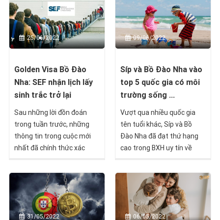
25/06/2022
09/06/2022
Golden Visa Bồ Đào
Síp và Bồ Đào Nha vào
Nha: SEF nhận lịch lấy
top 5 quốc gia có môi
sinh trắc trở lại
trường sống ...
Sau những lời đồn đoán
Vượt qua nhiều quốc gia
trong tuần trước, những
tên tuổi khác, Síp và Bồ
thông tin trong cuộc mới
Đào Nha đã đạt thứ hạng
nhất đã chính thức xác
cao trong BXH uy tín về
nhận việc Sở Di trú Bồ Đào
chất lượng sống cho trẻ
Nha (SEF) đã cho phép đặt
em.
lịch lấy sinh trắc trở lại.
31/05/2022
06/05/2022