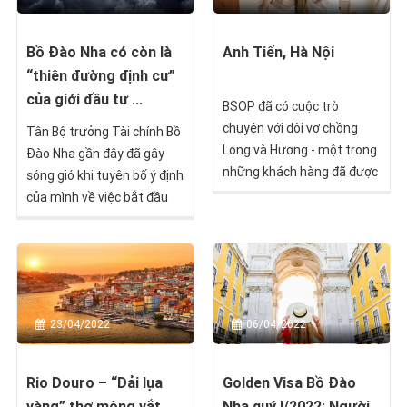
Bồ Đào Nha có còn là
Anh Tiến, Hà Nội
“thiên đường định cư”
của giới đầu tư ...
BSOP đã có cuộc trò
chuyện với đôi vợ chồng
Tân Bộ trưởng Tài chính Bồ
Long và Hương - một trong
Đào Nha gần đây đã gây
những khách hàng đã được
sóng gió khi tuyên bố ý định
tư vấn đầu tư định cư
của mình về việc bắt đầu
thành công với chương
áp thuế với các giao dịch
trình Golden Visa Bồ Đào
tiền điện tử "trong tương
Nha. Hãy cùng tìm hiểu
lai gần".
hành trình của họ cũng như
lắng nghe một số chia sẻ
về kinh nghiệm của người
23/04/2022
06/04/2022
Việt sống tại Bồ Đào Nha
nhé!
Rio Douro – “Dải lụa
Golden Visa Bồ Đào
vàng” thơ mộng vắt
Nha quý I/2022: Người