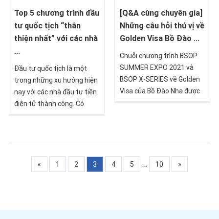
nhượng vốn.
Top 5 chương trình đầu
[Q&A cùng chuyên gia]
tư quốc tịch “thân
Những câu hỏi thú vị về
thiện nhất” với các nhà
Golden Visa Bồ Đào ...
...
Chuỗi chương trình BSOP
SUMMER EXPO 2021 và
Đầu tư quốc tịch là một
BSOP X-SERIES về Golden
trong những xu hướng hiện
Visa của Bồ Đào Nha được
nay với các nhà đầu tư tiền
BSOP tổ chức luôn thu hút
điện tử thành công. Có
đông đảo sự tham gia của
quốc tịch thứ 2 tại một
các quý nhà đầu tư. Dưới
quốc gia ổn định, đáng tin
đây là một số câu hỏi rất
cậy & cởi mở với tiền điện
thực tế và thiết thực từ
tử sẽ đảo bảo cho bạn một
phía họ.
tương lai vững chắc với
…
«
1
2
3
4
5
10
»
nhiều cơ hội rộng mở với tư
cách một công dân toàn
cầu.