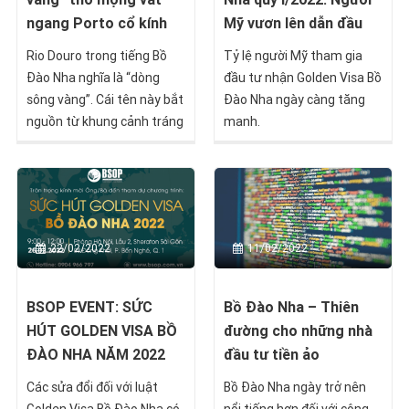
ngang Porto cổ kính
Mỹ vươn lên dẫn đầu
Rio Douro trong tiếng Bồ
Tỷ lệ người Mỹ tham gia
Đào Nha nghĩa là “dòng
đầu tư nhận Golden Visa Bồ
sông vàng”. Cái tên này bắt
Đào Nha ngày càng tăng
nguồn từ khung cảnh tráng
manh.
lệ lúc hoàng hôn, khi ánh
nắng chiều tà buông xuống
mặt nước, khiến dòng sông
bừng sáng như một kho
báu tuyệt trần.
22/02/2022
11/02/2022
BSOP EVENT: SỨC
Bồ Đào Nha – Thiên
HÚT GOLDEN VISA BỒ
đường cho những nhà
ĐÀO NHA NĂM 2022
đầu tư tiền ảo
Các sửa đổi đối với luật
Bồ Đào Nha ngày trở nên