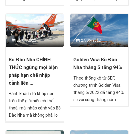
(CPLP) và Tổ chức Hợp tác
những con số kỷ lục trong 2
và Phát triển Kinh tế
năm trở lại của chương
(OECD) cấp hiện có thể lái
trình Golden Visa nước này.
xe ở Bồ Đào Nha mà không
cần phải đổi bằng lái xe.
27/06/2022
06/07/2022
Golden Visa Bồ Đào
Bồ Đào Nha CHÍNH
Nha tháng 5 tăng 94%
THỨC ngừng mọi biện
pháp hạn chế nhập
Theo thống kê từ SEF,
cảnh liên ...
chương trình Golden Visa
tháng 5/2022 đã tăng 94%
Hành khách từ khắp nơi
so với cùng tháng năm
trên thế giới hiện có thể
2021, mang về 53,8 triệu
thoải mái nhập cảnh vào Bồ
EUR cho Bồ Đào Nha.
Đào Nha mà không phải lo
lắng về các quy định liên
quan COVID-19.