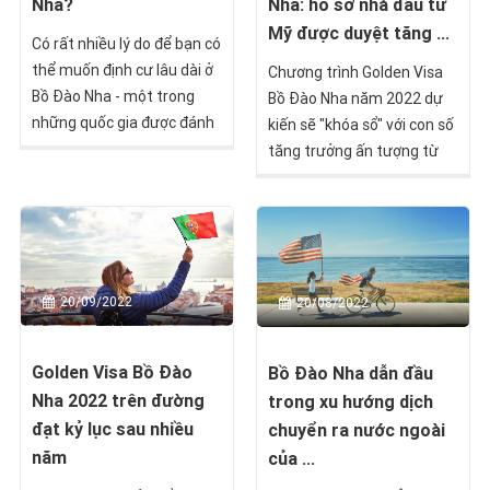
Nha?
Nha: hồ sơ nhà đầu tư
Mỹ được duyệt tăng ...
Có rất nhiều lý do để bạn có
thể muốn định cư lâu dài ở
Chương trình Golden Visa
Bồ Đào Nha - một trong
Bồ Đào Nha năm 2022 dự
những quốc gia được đánh
kiến sẽ "khóa sổ" với con số
giá tốt nhất cho người
tăng trưởng ấn tượng từ
nước ngoài sinh sống.
các khách hàng Mỹ.
20/09/2022
20/08/2022
Golden Visa Bồ Đào
Bồ Đào Nha dẫn đầu
Nha 2022 trên đường
trong xu hướng dịch
đạt kỷ lục sau nhiều
chuyển ra nước ngoài
năm
của ...