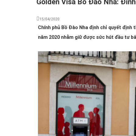
Golden Visa Bồ Đào Nha: Đình 
15/04/2020
Chính phủ Bồ Đào Nha định chỉ quyết định 
năm 2020 nhằm giữ được sức hút đầu tư bấ