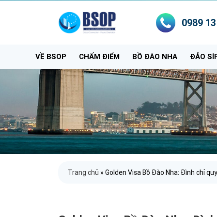
0989 13
VỀ BSOP
CHẤM ĐIỂM
BỒ ĐÀO NHA
ĐẢO SÍ
Trang chủ
»
Golden Visa Bồ Đào Nha: Đình chỉ quy