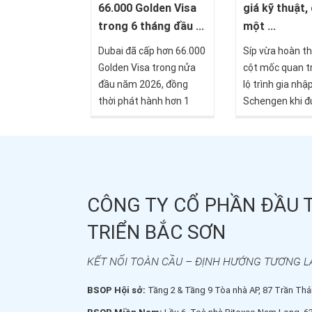
đang chuyển m
66.000 Golden Visa
giá kỹ thuật,
mẽ nhờ sự phát
trong 6 tháng đầu ...
một ...
của thương mại,
Dubai đã cấp hơn 66.000
Síp vừa hoàn t
và bất động sản
Golden Visa trong nửa
cột mốc quan t
đầu năm 2026, đồng
lộ trình gia nhậ
thời phát hành hơn 1
Schengen khi đ
triệu giấy phép cư trú
minh châu Âu (
mới và xử lý hơn 7 triệu
giá đáp ứng đầy
giao dịch liên quan đến
yêu cầu kỹ thuậ
nhập cảnh, cư trú.
tin vui không ch
Những con số này cho
chính phủ Síp, 
CÔNG TY CỔ PHẦN ĐẦU 
thấy UAE vẫn duy trì sức
tín hiệu đáng ch
hấp dẫn mạnh mẽ đối
bất kỳ ai đang
TRIỂN BẮC SƠN
với giới đầu tư, doanh
tới các cơ hội đ
nhân và chuyên gia quốc
quốc đảo Địa T
KẾT NỐI TOÀN CẦU – ĐỊNH HƯỚNG TƯƠNG L
tế, ngay cả trong bối
này.
cảnh địa chính trị khu
BSOP Hội sở:
Tầng 2 & Tầng 9 Tòa nhà AP, 87 Trần Thái
vực có nhiều biến động.