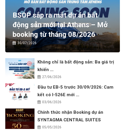
BSOP sắp ra mắt dự án bất
động sản mới tại Athens – Mở
booking từ tháng 08/2026
30/07/2026
Không chỉ là bất động sản: Ba giá trị
khiến ...
27/06/2026
Đầu tư EB-5 trước 30/09/2026: Cam
kết có I-526E mới ...
03/06/2026
Chính thức nhận Booking dự án
SYNTAGMA CENTRAL SUITES
05/05/2026