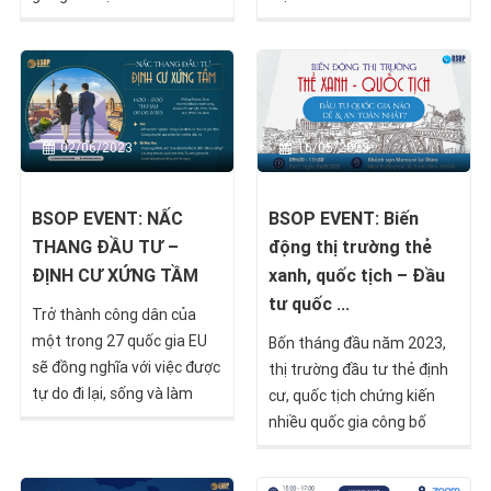
những thông tin chỉ có thể
giản nhất nên việc trở
tìm thấy tại sự kiện
thành thỏi nam châm thu
webinar đặc biệt của BSOP.
hút người nước ngoài là
điều dễ hiểu.
02/06/2023
16/05/2023
BSOP EVENT: NẤC
BSOP EVENT: Biến
THANG ĐẦU TƯ –
động thị trường thẻ
ĐỊNH CƯ XỨNG TẦM
xanh, quốc tịch – Đầu
tư quốc ...
Trở thành công dân của
một trong 27 quốc gia EU
Bốn tháng đầu năm 2023,
sẽ đồng nghĩa với việc được
thị trường đầu tư thẻ định
tự do đi lại, sống và làm
cư, quốc tịch chứng kiến
việc trong EU và được các
nhiều quốc gia công bố
quốc gia thành viên EU bảo
đóng cửa, sửa đổi luật,
vệ.
nâng mức đầu tư, siết chặt