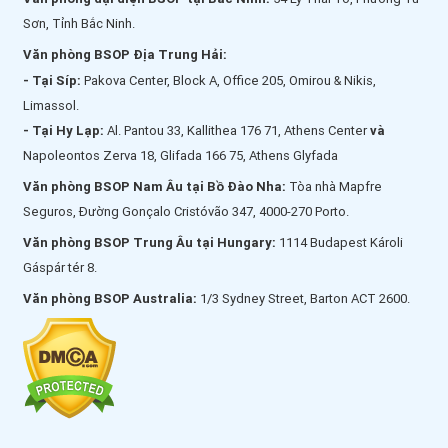
Sơn, Tỉnh Bắc Ninh.
Văn phòng BSOP Địa Trung Hải:
- Tại Síp:
Pakova Center, Block A, Office 205, Omirou & Nikis,
Limassol.
- Tại Hy Lạp:
Al. Pantou 33, Kallithea 176 71, Athens Center
và
Napoleontos Zerva 18, Glifada 166 75, Athens Glyfada
Văn phòng BSOP Nam Âu tại Bồ Đào Nha:
Tòa nhà Mapfre
Seguros, Đường Gonçalo Cristóvão 347, 4000-270 Porto.
Văn phòng BSOP Trung Âu tại Hungary:
1114 Budapest Károli
Gáspár tér 8.
Văn phòng BSOP Australia:
1/3 Sydney Street, Barton ACT 2600.