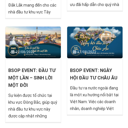
ưu đãi hấp dẫn cho quý nhà
Đắk Lắk mang đến cho các
đầu tư, giúp họ nắm bắt
nhà đầu tư khu vực Tây
được những cơ hội tuyệt
Nguyên những thông tin
vời mà thị trường đầu tư
nóng hổi nhất từ thị trường
định cư quốc tế đang mang
đầu tư & di trú quốc tế.
lại.
22/08/2022
17/08/2022
BSOP EVENT: ĐẦU TƯ
BSOP EVENT: NGÀY
MỘT LẦN – SINH LỜI
HỘI ĐẦU TƯ CHÂU ÂU
MỘT ĐỜI
Đầu tư ra nước ngoài đang
là một xu hướng nổi bật tại
Sự kiện được tổ chức tại
Việt Nam. Việc các doanh
khu vực Đông Bắc, giúp quý
nhân, doanh nghiệp Việt
nhà đầu tư khu vực này
“mang chuông đi đánh xứ
được cập nhật những
người” không còn là điều
thông tin mới nhất từ thị