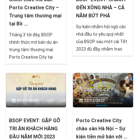
Porto Creative City –
ĐẾN XÔNG NHÀ – CẢ
Trung tâm thương mại
NĂM BỨT PHÁ
tại Bồ ...
Sự kiện nhằm hội ngộ các
nhà đầu tư yêu quý nhất
Tháng 3 tới đây, BSOP
của BSOP sau một cái Tết
chính thức mở bán dự án
2023 đủ đầy, nhằm trao
trung tâm thương mại
cho nhau những lời chúc,
Porto Creative City tại
những lộc xuân, cùng
Thành phố Hồ Chí Minh
hướng tới năm mới 2023
(04/03) và Hà Nội (18/03).
thành công rực rỡ hơn.
Đây là cơ hội lý tưởng để
nhà đầu tư có thể đầu tư
với chi phí ưu đãi và nhiều
07/01/2023
22/12/2022
phần quà giá trị khác.
BSOP EVENT: GẶP GỠ
Porto Creative City
TRI ÂN KHÁCH HÀNG
chào sân Hà Nội – Sự
ĐẦU NĂM MỚI 2023
kiện tiền mở bán với ...