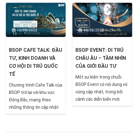
quá xa lạ nữa. Đặc biệt,
trường đầu tư định cư quốc
kinh nghiệm thu được qua
tế.
việc cạnh tranh và đứng
vững trên thị trường nội địa
10/08/2022
02/08/2022
cũng […]
BSOP CAFE TALK: ĐẦU
BSOP EVENT: DI TRÚ
TƯ, KINH DOANH VÀ
CHÂU ÂU – TẦM NHÌN
CƠ HỘI DI TRÚ QUỐC
CỦA GIỚI ĐẦU TƯ
TẾ
Một sự kiện trong chuỗi
BSOP Event có nội dung vô
Chương trình Cafe Talk của
cùng cập nhật, trong bối
BSOP trở lại với khu vực
cảnh các diễn biến mới
Đông Bắc, mang theo
nhất của thị trường đầu tư
những thông tin cập nhật
tại châu Âu và thế giới.
nhất về thị trường đầu tư di
trú.