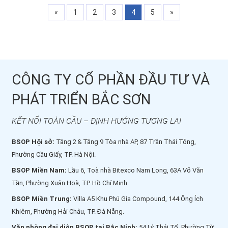
«
1
2
3
4
5
»
CÔNG TY CỔ PHẦN ĐẦU TƯ VÀ
PHÁT TRIỂN BẮC SƠN
KẾT NỐI TOÀN CẦU – ĐỊNH HƯỚNG TƯƠNG LAI
BSOP Hội sở:
Tầng 2 & Tầng 9 Tòa nhà AP, 87 Trần Thái Tông,
Phường Cầu Giấy, TP. Hà Nội.
BSOP Miền Nam:
Lầu 6, Toà nhà Bitexco Nam Long, 63A Võ Văn
Tần, Phường Xuân Hoà, TP. Hồ Chí Minh.
BSOP Miền Trung:
Villa A5 Khu Phú Gia Compound, 144 Ông Ích
Khiêm, Phường Hải Châu, TP. Đà Nẵng.
Văn phòng đại diện BSOP tại Bắc Ninh:
54 Lý Thái Tổ, Phường Từ