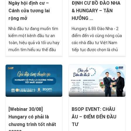
Ngày hội định cư –
ĐỊNH CƯ BỒ ĐÀO NHA
Cánh cửa tương lai
& HUNGARY – TẬN
rộng mở
HƯỞNG ...
Nhà đầu tư đang muốn tìm
Hungary & Bồ Đào Nha - 2
kiếm một kênh đầu tư an
điểm đến vô cùng nóng của
toàn, hiệu quả và tối ưu hay
các nhà đầu tư Việt Nam
muốn tìm hiểu xu thế đầu
tiếp tục được chọn là chủ
tư nước ngoài cuối năm
đề của BSOP Event tiếp
2023 hoặc muốn được
theo, diễn ra vào ngày
khảo sát hồ sơ bước đầu
16/09.
miễn phí?
23/08/2023
04/08/2023
[Webinar 30/08]
BSOP EVENT: CHÂU
Hungary có phải là
ÂU – ĐIỂM ĐẾN ĐẦU
chương trình tốt nhất
TƯ