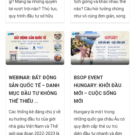
gì? Mang lại những quyền
tịch giống và khác nhau thế
lợi vượt trội nào? Thủ tục,
nào? Câu hỏi tưởng chừng
quy trình đầu tư sở hữu
như vô cùng đơn giản, song
như thế nào? Tất cả sẽ
không phải ai cũng nắm
được BSOP giải đáp trong
đúng, đủ, cập nhật nhất.
khuôn khổ event đặc biệt
Qua sự kiện webinar, BSOP
tại TP.HCM vào ngày 29/07
sẽ giúp các nhà đầu tư trả
tới, bên cạnh thông tin về
lời, kèm các phương án đầu
23/06/2023
19/06/2023
các lộ trình đầu tư quốc
tư tuyệt vời nhất.
tịch thứ hai tốt nhất hiện
nay.
WEBINAR: BẤT ĐỘNG
BSOP EVENT
SẢN QUỐC TẾ – DANH
HUNGARY: KHỞI ĐẦU
MỤC ĐẦU TƯ KHÔNG
MỚI – CUỘC SỐNG
THỂ THIẾU ...
MỚI
Các thống kê đáng chú ý về
Hungary là một trong
xu hướng đầu tư của giới
những quốc gia châu Âu có
nhà giàu Việt Nam và Thế
quy định cấp thẻ cư trú
giới giai đoạn 2022-2023 là
diện đầu tư nhanh và đơn