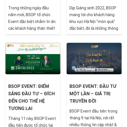
Trong những ngày đầu
Dịp Giáng sinh 2022, BSOP
năm mới, BSOP tổ chức
mang tới cho khách hàng
Event đặc biệt nhằm tri ân
khu vực Hà Nội "món quà"
các khách hàng thân thiết
đặc biệt, đó là những thông
& cập nhật những thông
tin nóng hổi và đặc quyền
tin, ưu đãi mới nhất của
hấp dẫn từ dự án Porto
năm 2023 từ thị trường
Creative City - tâm điểm
đầu tư di trú. Đặc biệt, sự
đầu tư Golden Visa Bồ Đào
kiện cũng đánh dấu một
Nha 2023.
24/10/2022
12/09/2022
cột mốc vô cùng ý nghĩa
trong quá trình phát triển
của BSOP.
BSOP EVENT: ĐIỂM
BSOP EVENT: ĐẦU TƯ
SÁNG ĐẦU TƯ – ĐÍCH
MỘT LẦN – GIÁ TRỊ
ĐẾN CHO THẾ HỆ
TRUYỀN ĐỜI
TƯƠNG LAI
BSOP Event đầu tiên trong
tháng 9 tại Hà Nội, với rất
Tháng 11 này, BSOP Event
nhiều thông tin cập nhật &
đầu tiên được tổ chức tại