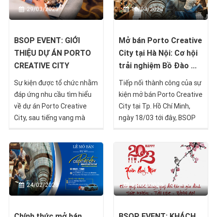
29/03/2023
10/03/2023
trình này.
BSOP EVENT: GIỚI
Mở bán Porto Creative
THIỆU DỰ ÁN PORTO
City tại Hà Nội: Cơ hội
CREATIVE CITY
trải nghiệm Bồ Đào ...
Sự kiện được tổ chức nhằm
Tiếp nối thành công của sự
đáp ứng nhu cầu tìm hiểu
kiện mở bán Porto Creative
về dự án Porto Creative
City tại Tp. Hồ Chí Minh,
City, sau tiếng vang mà
ngày 18/03 tới đây, BSOP
chuỗi sự kiện mở bán dự án
tiếp tục mang những cơ hội
đã tạo ra trong cộng đồng
đầu tư ưu đãi đến với các
đầu tư di trú Việt Nam.
nhà đầu tư tại Hà Nội. Nhà
đầu tư quan tâm đến cơ hội
đầu tư quốc tế, đầu tư
24/02/2023
03/02/2023
nhận Golden Visa hãy
nhanh tay đăng ký với
BSOP.
Chính thức mở bán
BSOP EVENT: KHÁCH