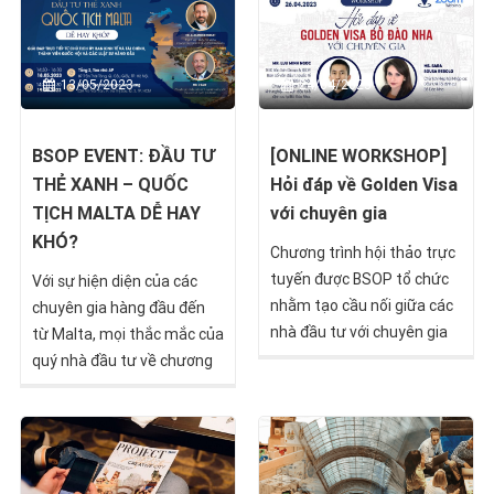
hồ sơ đầu tư...
13/05/2023
24/04/2023
BSOP EVENT: ĐẦU TƯ
[ONLINE WORKSHOP]
THẺ XANH – QUỐC
Hỏi đáp về Golden Visa
TỊCH MALTA DỄ HAY
với chuyên gia
KHÓ?
Chương trình hội thảo trực
tuyến được BSOP tổ chức
Với sự hiện diện của các
nhằm tạo cầu nối giữa các
chuyên gia hàng đầu đến
nhà đầu tư với chuyên gia
từ Malta, mọi thắc mắc của
hàng đầu về Golden Visa Bồ
quý nhà đầu tư về chương
Đào Nha, giúp họ có được
trình đầu tư Malta sẽ được
những câu trả lời chính xác,
giải đáp một cách cặn kẽ và
chân thực nhất về hiện
chính thức nhất.
trạng cũng như tiềm năng
trong tương lai của chương