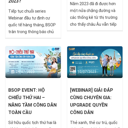
2023?
Năm 2023 đã đi được hơn
một nửa chặng đường và
Tiếp tục chuỗi series
các thống kê từ thị trường
Webinar đầu tư định cư
cho thấy châu Âu vẫn tiếp
quốc tế hàng tháng, BSOP
tục là một điểm nóng về
trân trong thông báo chủ
đầu tư & di trú.
đề webinar tháng 8 “Giải
đáp cùng chuyên gia:
Hungary có phải là chương
trình tốt nhất năm 2023”
sẽ chính thức diễn ra vào
24/07/2023
10/07/2023
14h30, thứ Tư, ngày
30/08/2023.
BSOP EVENT: HỘ
[WEBINAR] GIẢI ĐÁP
CHIẾU THỨ HAI –
CÙNG CHUYÊN GIA:
NÂNG TẦM CÔNG DÂN
UPGRADE QUYỀN
TOÀN CẦU
CÔNG DÂN
Sở hữu quốc tịch thứ hai là
Thẻ xanh, thẻ cư trú, quốc